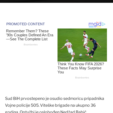
Sud BiH prvostepeno je osudio sedmoricu pripadnika
Vojne policije 505. Viteške brigade na ukupno 36
godina. Optužbi je oslobođen Nedžad Babić.