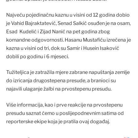
Najveću pojedinačnu kaznu u visini od 12 godina dobio
je Vahid Bajraktatević, Senad Salkić osuđen je na osam,
Esad Kudelić i Zijad Nanić na pet godina zbog
komandne odgovornosti. Hasanu Mustafiću izrečena je
kazna u visini od tri, dok su Samir i Husein Isaković
dobili po godinu i 6 mjeseci.
Tužiteljica je zatražila mjere zabrane napuštanja zemlje
do izricanja drugostepena presude, a branioci su
najavili ulaganje žalbi na prvostepenu presudu.
Više informacija, kao i prve reakcije na prvostepenu
presudu saznat ćemo u poslijepodnevnim satima od
reporterske ekipe koja je pratila ovaj događaj.