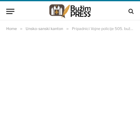
Home
»
Unsko-sanski kanton
»
Pripadnici Vojne policije 505. bužimske brigade osuđeni na ukupno 36 godina zatvora