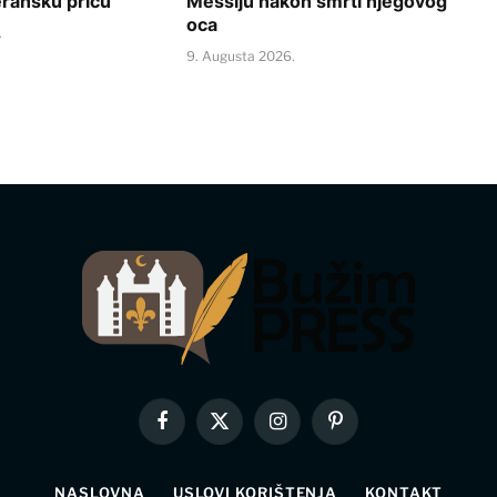
ransku priču
Messiju nakon smrti njegovog
oca
.
9. Augusta 2026.
Facebook
X
Instagram
Pinterest
(Twitter)
NASLOVNA
USLOVI KORIŠTENJA
KONTAKT