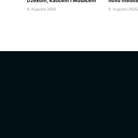
Džekom, Katićem i Muslićem
novu medite
9. Augusta 2026.
9. Augusta 2026