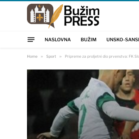
NASLOVNA
BUŽIM
UNSKO-SANS
Home
»
Sport
»
Pripreme za proljetni dio prvenstva: FK Sl