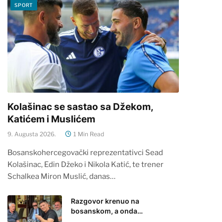
SPORT
Kolašinac se sastao sa Džekom,
Katićem i Muslićem
9. Augusta 2026.
1 Min Read
Bosanskohercegovački reprezentativci Sead
Kolašinac, Edin Džeko i Nikola Katić, te trener
Schalkea Miron Muslić, danas…
Razgovor krenuo na
bosanskom, a onda…