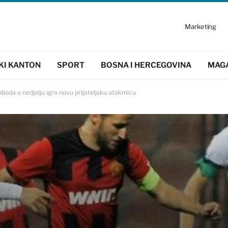
Marketing
KI KANTON
SPORT
BOSNA I HERCEGOVINA
MAG
oboda u nedjelju igra novu prijateljsku utakmicu