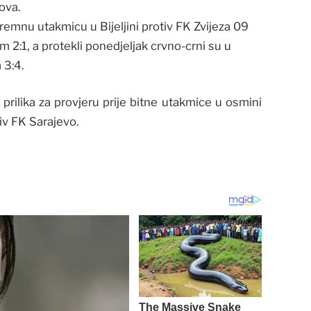
ova.
remnu utakmicu u Bijeljini protiv FK Zvijeza 09
m 2:1, a protekli ponedjeljak crvno-crni su u
 3:4.
prilika za provjeru prije bitne utakmice u osmini
iv FK Sarajevo.