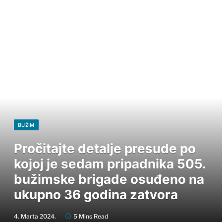
BUŽIM
Pročitajte detalje presude po
kojoj je sedam pripadnika 505.
bužimske brigade osuđeno na
ukupno 36 godina zatvora
4. Marta 2024.
5 Mins Read