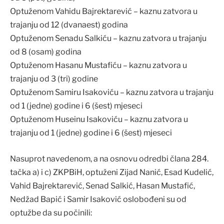
Optuženom Vahidu Bajrektarević – kaznu zatvora u
trajanju od 12 (dvanaest) godina
Optuženom Senadu Salkiću – kaznu zatvora u trajanju
od 8 (osam) godina
Optuženom Hasanu Mustafiću – kaznu zatvora u
trajanju od 3 (tri) godine
Optuženom Samiru Isakoviću – kaznu zatvora u trajanju
od 1 (jedne) godine i 6 (šest) mjeseci
Optuženom Huseinu Isakoviću – kaznu zatvora u
trajanju od 1 (jedne) godine i 6 (šest) mjeseci
Nasuprot navedenom, a na osnovu odredbi člana 284.
tačka a) i c) ZKPBiH, optuženi Zijad Nanić, Esad Kudelić,
Vahid Bajrektarević, Senad Salkić, Hasan Mustafić,
Nedžad Bapić i Samir Isaković oslobođeni su od
optužbe da su počinili: