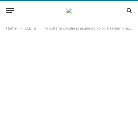
Home
»
Bužim
»
Pročitajte detalje presude po kojoj je sedam pripadnika 505. bužimske brigade osuđeno na ukupno 36 godina zatvora