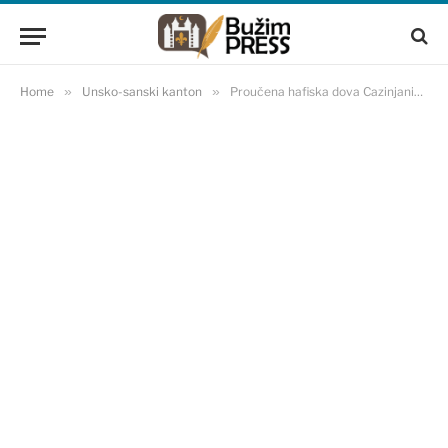
Home
»
Unsko-sanski kanton
»
Proučena hafiska dova Cazinjaninu Davudu Puškaru, najmlađem hafizu u Bosni i Hercegovini