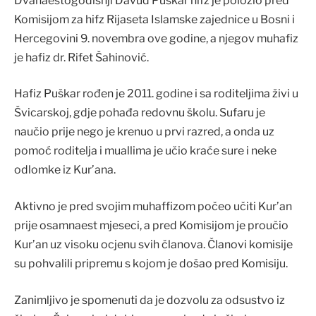
Dvanaestogodišnji Davud Puškar hifz je položio pred
Komisijom za hifz Rijaseta Islamske zajednice u Bosni i
Hercegovini 9. novembra ove godine, a njegov muhafiz
je hafiz dr. Rifet Šahinović.
Hafiz Puškar rođen je 2011. godine i sa roditeljima živi u
Švicarskoj, gdje pohađa redovnu školu. Sufaru je
naučio prije nego je krenuo u prvi razred, a onda uz
pomoć roditelja i muallima je učio kraće sure i neke
odlomke iz Kur’ana.
Aktivno je pred svojim muhaffizom počeo učiti Kur’an
prije osamnaest mjeseci, a pred Komisijom je proučio
Kur’an uz visoku ocjenu svih članova. Članovi komisije
su pohvalili pripremu s kojom je došao pred Komisiju.
Zanimljivo je spomenuti da je dozvolu za odsustvo iz