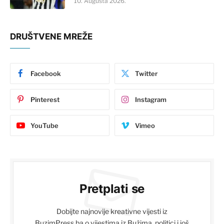
10. Augusta 2026.
DRUŠTVENE MREŽE
Facebook
Twitter
Pinterest
Instagram
YouTube
Vimeo
Pretplati se
Dobijte najnovije kreativne vijesti iz
BuzimPress.ba o vijestima iz Bužima, politici i još