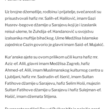
Uz brojne džematlije, rodbinu i prijatelje, svečanosti su
prisustvovali hafiz mr. Salih-ef. Halilović, imam Gazi
Husrev-begove džamije u Sarajevu koji je i izaslanik
reisul-uleme, te Zuhdija-ef. Handanović u svojstvu
izalsanika muftije bihaćkog. Uime Medžlisa Islamske
zajednice Cazin govorio je glavni imam Said-ef. Mujakić.
Kur’anske ajete su ovom prilikom učili kurra hafiz mr.
Aziz-ef. Alili, glavni imam Medžlisa Zagreb, hafiz
Ahmed-ef. Alili, imam Muslimanskog kulturnog centra u
Ljubljani, hafiz mr. Sadrudin-ef. Išerić, imam Sultan
Fatihove džamije u Sarajevu, hafiz Selim Hoši, mujezin
Sultan Fatihove džamije u Sarajevu i hafiz Sulejman-ef.
Hašić, imam džemata Stijena.