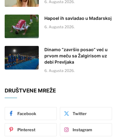
6. Augusta 2026.
Hapoel ih savladao u Mađarskoj
6. Augusta 2026.
Dinamo “završio posao” već u
prvom meču sa Žalgirisom uz
debi Prevljaka
6. Augusta 2026.
DRUŠTVENE MREŽE
Facebook
Twitter
Pinterest
Instagram