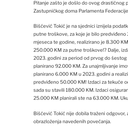
Pitanje zašto je došlo do ovog drastičnog p
Zastupničkog doma Parlamenta Federacije B
Bišćević Tokić je na sjednici iznijela po
putne troškove, za koje je bilo predviđen
mjeseca te godine, realizirano je 8.300 KM.
250.000 KM za putne troškove!? Dalje, izda
2023. godini za period od prvog do šestog 
planirano 92.000 KM. Za unajmljivanje imov
planirano 6.000 KM u 2023. godini a realiz
predviđeno 50.000 KM! Izdaci za tekuće od
sada su stavili 180.000 KM. Izdaci osigura
25.000 KM planirali ste na 63.000 KM. Uk
Bišćević Tokić nije dobila traženi odgovor, 
obrazloženja navedenih povećanja.