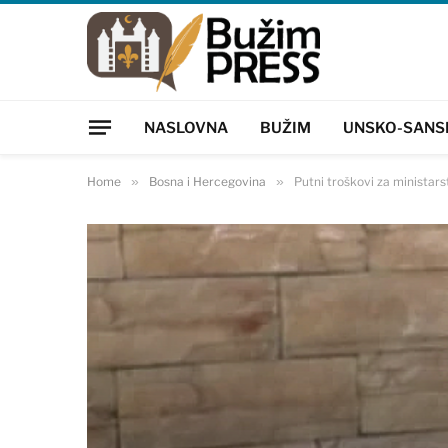
NASLOVNA
BUŽIM
UNSKO-SANS
Home
»
Bosna i Hercegovina
»
Putni troškovi za ministar