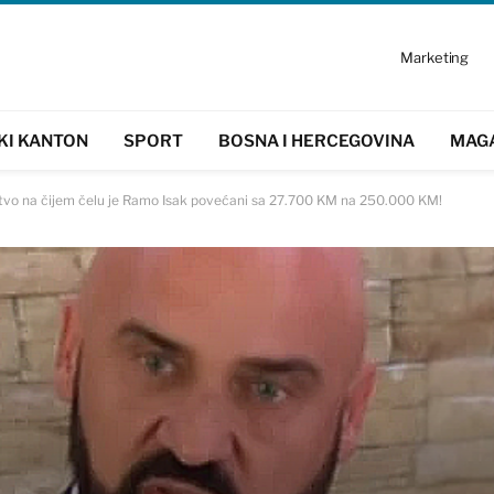
Marketing
KI KANTON
SPORT
BOSNA I HERCEGOVINA
MAG
stvo na čijem čelu je Ramo Isak povećani sa 27.700 KM na 250.000 KM!