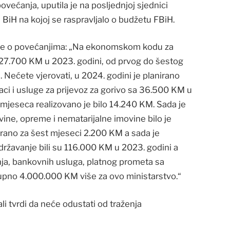
ovećanja, uputila je na posljednjoj sjednici
iH na kojoj se raspravljalo o budžetu FBiH.
datke o povećanjima: „Na ekonomskom kodu za
o 27.700 KM u 2023. godini, od prvog do šestog
 Nećete vjerovati, u 2024. godini je planirano
ci i usluge za prijevoz za gorivo sa 36.500 KM u
mjeseca realizovano je bilo 14.240 KM. Sada je
ine, opreme i nematarijalne imovine bilo je
irano za šest mjeseci 2.200 KM a sada je
ržavanje bili su 116.000 KM u 2023. godini a
nja, bankovnih usluga, platnog prometa sa
upno 4.000.000 KM više za ovo ministarstvo.“
ali tvrdi da neće odustati od traženja