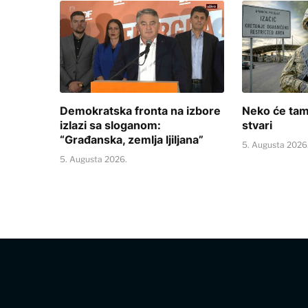
Demokratska fronta na izbore
Neko će tam
izlazi sa sloganom:
stvari
“Građanska, zemlja ljiljana”
5. Augusta 2026
5. Augusta 2026.