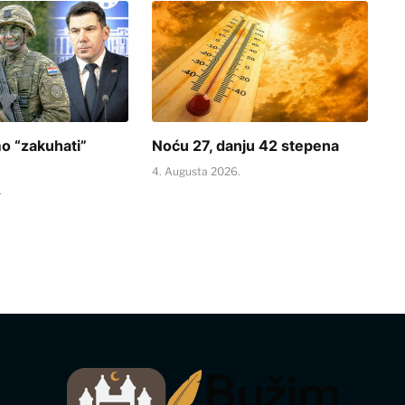
o “zakuhati”
Noću 27, danju 42 stepena
4. Augusta 2026.
.