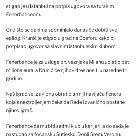
stigao je u Istanbul na potpis ugovora sa turskim
Fenerbahceom.
Ono što se danima spominjalo danas će dobiti svoj
epilog. Krunić je stigao u grad na Bosforu kako bi
potpisao ugovor sa slavnim istanbulskim klubom.
Fenerbahce je za usluge bh. veznjaka Milanu uplatio pet
miliona eura, a Krunić će njihov dres nositi u naredne tri
godine.
Naš igrač se iz aviona obratio armiji navijača Fenera
koja s nestrpljenjem čeka da Rade i zvanično postane
njihov igrač.
Fenerbahce će mu biti sedmi klub u karijeri, a do sada je
nastupao za fočansku Sutjesku, Donji Srem, Veronu,