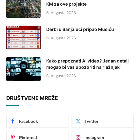
KM za ove projekte
6. Augusta 2026.
Derbi u Banjaluci pripao Musiću
6. Augusta 2026.
Kako prepoznati AI video? Jedan detalj
mogao bi vas upozoriti na “lažnjak”
6. Augusta 2026.
DRUŠTVENE MREŽE
Facebook
Twitter
Pinterest
Instagram