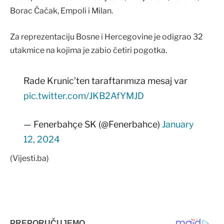
Borac Čačak, Empoli i Milan.
Za reprezentaciju Bosne i Hercegovine je odigrao 32
utakmice na kojima je zabio četiri pogotka.
Rade Krunic’ten taraftarımıza mesaj var
pic.twitter.com/JKB2AfYMJD
— Fenerbahçe SK (@Fenerbahce)
January
12, 2024
(Vijesti.ba)