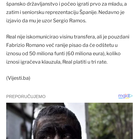
špansko državljanstvo i počeo igrati prvo za mladu, a
zatim i seniorsku reprezentaciju Španije. Nedavno je
izjavio da mu je uzor Sergio Ramos.
Real nije iskomunicirao visinu transfera, ali je pouzdani
Fabrizio Romano već ranije pisao da će odštetu u
iznosu od 50 miliona funti (60 miliona eura), koliko
iznosi igračeva klauzula, Real platiti u tri rate.
(Vijesti.ba)