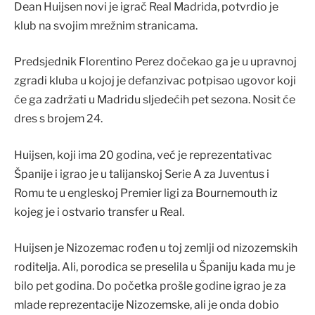
Dean Huijsen novi je igrač Real Madrida, potvrdio je
klub na svojim mrežnim stranicama.
Predsjednik Florentino Perez dočekao ga je u upravnoj
zgradi kluba u kojoj je defanzivac potpisao ugovor koji
će ga zadržati u Madridu sljedećih pet sezona. Nosit će
dres s brojem 24.
Huijsen, koji ima 20 godina, već je reprezentativac
Španije i igrao je u talijanskoj Serie A za Juventus i
Romu te u engleskoj Premier ligi za Bournemouth iz
kojeg je i ostvario transfer u Real.
Huijsen je Nizozemac rođen u toj zemlji od nizozemskih
roditelja. Ali, porodica se preselila u Španiju kada mu je
bilo pet godina. Do početka prošle godine igrao je za
mlade reprezentacije Nizozemske, ali je onda dobio