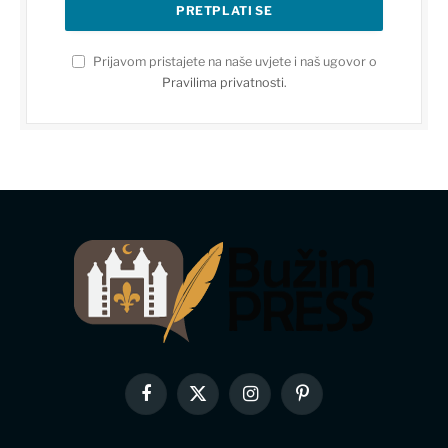
Prijavom pristajete na naše uvjete i naš ugovor o
Pravilima privatnosti
.
Facebook
X
Instagram
Pinterest
(Twitter)