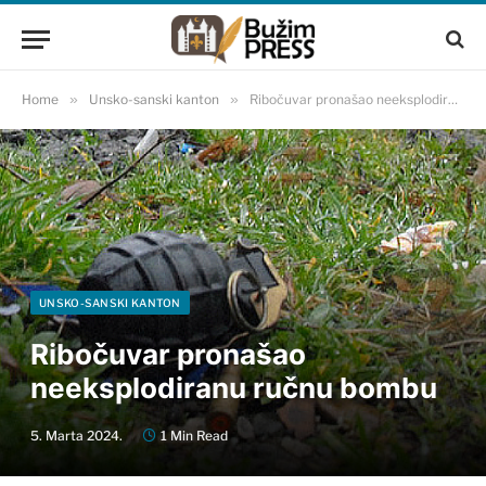
Home
»
Unsko-sanski kanton
»
Ribočuvar pronašao neeksplodiranu ručnu bombu
UNSKO-SANSKI KANTON
Ribočuvar pronašao
neeksplodiranu ručnu bombu
5. Marta 2024.
1 Min Read