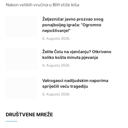
Nakon velikih vrućina u BiH stiže kiša
Željezničar javno prozvao svog
ponajboljeg igrača: “Ogromno
nepoštivanje!”
6. Augusta 2026.
Želite Čolu na vjenčanju? Otkriveno
koliko košta minuta pjevanja
6. Augusta 2026.
Vatrogasci nadljudskim naporima
spriječili veću tragediju
6. Augusta 2026.
DRUŠTVENE MREŽE