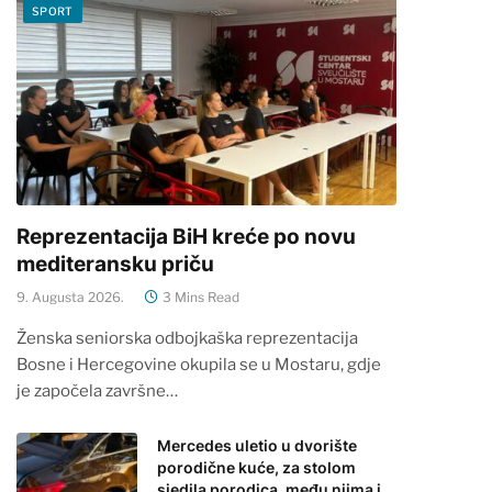
SPORT
Reprezentacija BiH kreće po novu
mediteransku priču
9. Augusta 2026.
3 Mins Read
Ženska seniorska odbojkaška reprezentacija
Bosne i Hercegovine okupila se u Mostaru, gdje
je započela završne…
Mercedes uletio u dvorište
porodične kuće, za stolom
sjedila porodica, među njima i