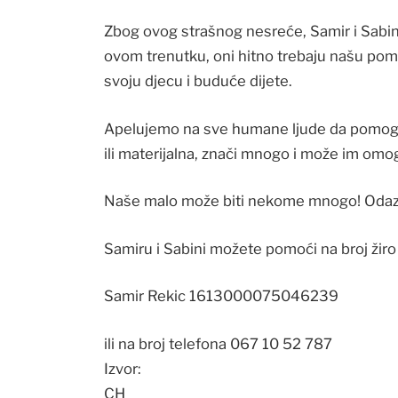
Zbog ovog strašnog nesreće, Samir i Sabina
ovom trenutku, oni hitno trebaju našu pomoć
svoju djecu i buduće dijete.
Apelujemo na sve humane ljude da pomogn
ili materijalna, znači mnogo i može im omog
Naše malo može biti nekome mnogo! Odazo
Samiru i Sabini možete pomoći na broj žir
Samir Rekic 1613000075046239
ili na broj telefona 067 10 52 787
Izvor:
CH