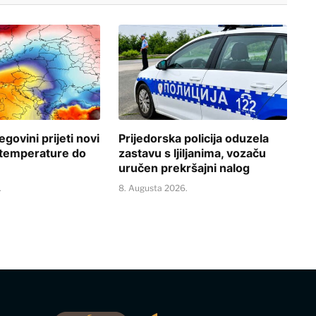
govini prijeti novi
Prijedorska policija oduzela
, temperature do
zastavu s ljiljanima, vozaču
uručen prekršajni nalog
.
8. Augusta 2026.