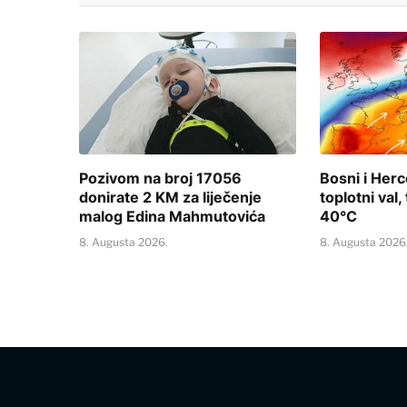
Pozivom na broj 17056
Bosni i Herce
donirate 2 KM za liječenje
toplotni val
malog Edina Mahmutovića
40°C
8. Augusta 2026.
8. Augusta 2026