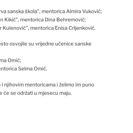
a sanska škola”, mentorica Almira Vuković;
 Kikić”, mentorica Dina Behremović;
ulenović”, mentorica Enisa Crljenković.
jesto osvojile su vrijedne učenice sanske
lma Omić;
torica Selma Omić.
 i njihovim mentoricama i želimo im puno
 će se održati u mjesecu maju.