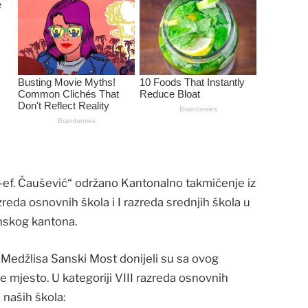
ef. Čaušević“ održano Kantonalno takmičenje iz
zreda osnovnih škola i I razreda srednjih škola u
nskog kantona.
a Medžlisa Sanski Most donijeli su sa ovog
e mjesto. U kategoriji VIII razreda osnovnih
 naših škola: