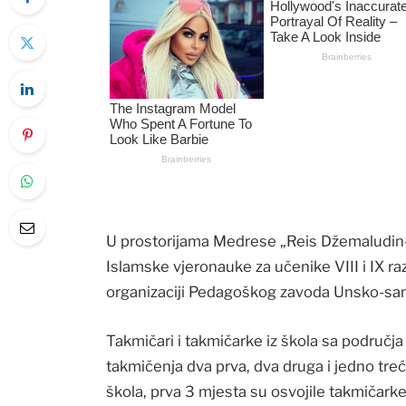
U prostorijama Medrese „Reis Džemaludin-
Islamske vjeronauke za učenike VIII i IX ra
organizaciji Pedagoškog zavoda Unsko-sa
Takmičari i takmičarke iz škola sa područj
takmičenja dva prva, dva druga i jedno treć
škola, prva 3 mjesta su osvojile takmičarke