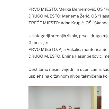
PRVO MJESTO: Melika Behremović, OŠ “Prv
DRUGO MJESTO: Merjema Žerić, OŠ “Hasan
TREĆE MJESTO: Adna Krupić, OŠ “Skender K
U kategoriji srednjih škola, prvo i drugo m
Gimnazije:
PRVO MJESTO: Ajla Vukalić, mentorica Se
DRUGO MJESTO: Emina Hasanbegović, men
Čestitamo našim vrijednim učenicama, kao
uspjeha na državnom nivou takmičenja koje