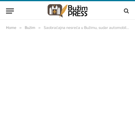
Home
»
Bužim
»
Saobraćajna nesreća u Bužimu, sudar automobila i kamiona