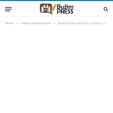
Home
»
Unsko-sanski kanton
»
Saobraćajna nesreća u Cazinu, povrijeđen 21-godišnji motociklista