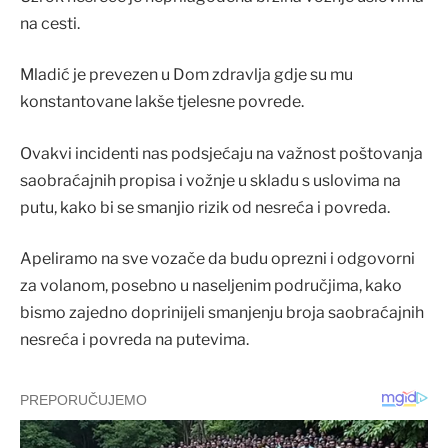
na cesti.
Mladić je prevezen u Dom zdravlja gdje su mu
konstantovane lakše tjelesne povrede.
Ovakvi incidenti nas podsjećaju na važnost poštovanja
saobraćajnih propisa i vožnje u skladu s uslovima na
putu, kako bi se smanjio rizik od nesreća i povreda.
Apeliramo na sve vozače da budu oprezni i odgovorni
za volanom, posebno u naseljenim područjima, kako
bismo zajedno doprinijeli smanjenju broja saobraćajnih
nesreća i povreda na putevima.