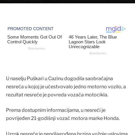
U naselju Puškari u Cazinu dogodila saobraćajna
nesreća u kojoj je učestvovalo jedno motorno vozilo, a
rezultat nesreće je povreda vozača motocikla.
Prema dostupnim informacijama, u nesreći je
povrijeđen 21-godišnji vozač motora marke Honda.
Uzrok nesreće je neprilagođena brzina vožnje uslovima