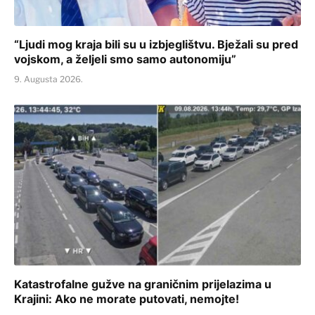
“Ljudi mog kraja bili su u izbjeglištvu. Bježali su pred
vojskom, a željeli smo samo autonomiju”
9. Augusta 2026.
Katastrofalne gužve na graničnim prijelazima u
Krajini: Ako ne morate putovati, nemojte!