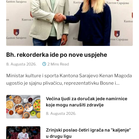
Bh. rekorderka ide po nove uspjehe
8. Augusta 2026.
2 Mins Read
Ministar kulture i sporta Kantona Sarajevo Kenan Magoda
ugostio je sjajnu plivačicu, reprezentativku Bosne i…
Većina ljudi za doručak jede namirnice
koje mogu narušiti zdravlje
8. Augusta 2026.
Zrinjski poslao četiri igrača na “kaljenje”
u drugu ligu