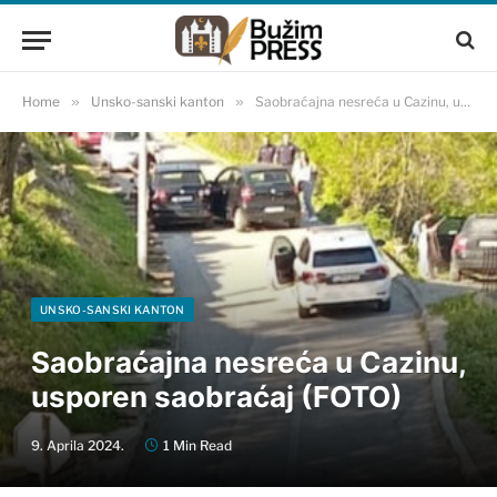
Home
»
Unsko-sanski kanton
»
Saobraćajna nesreća u Cazinu, usporen saobraćaj (FOTO)
UNSKO-SANSKI KANTON
Saobraćajna nesreća u Cazinu,
usporen saobraćaj (FOTO)
9. Aprila 2024.
1 Min Read