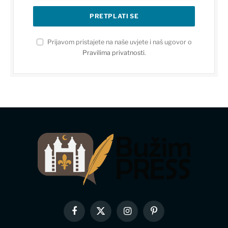
Prijavom pristajete na naše uvjete i naš ugovor o
Pravilima privatnosti
.
Facebook
X
Instagram
Pinterest
(Twitter)