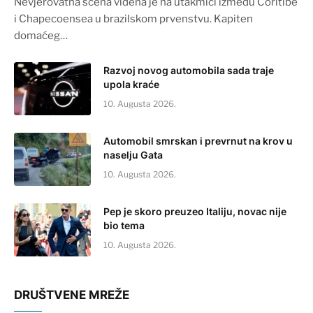
Nevjerovatna scena viđena je na utakmici između Coritibe
i Chapecoensea u brazilskom prvenstvu. Kapiten
domaćeg…
Razvoj novog automobila sada traje
upola kraće
10. Augusta 2026.
Automobil smrskan i prevrnut na krov u
naselju Gata
10. Augusta 2026.
Pep je skoro preuzeo Italiju, novac nije
bio tema
10. Augusta 2026.
DRUŠTVENE MREŽE