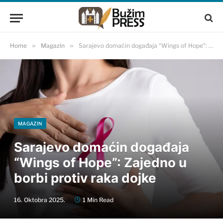
Home
»
Magazin
»
Sarajevo domaćin događaja “Wings of Hope”: Zajedno u borbi protiv raka dojke
MAGAZIN
Sarajevo domaćin događaja
“Wings of Hope”: Zajedno u
borbi protiv raka dojke
16. Oktobra 2025.
1 Min Read