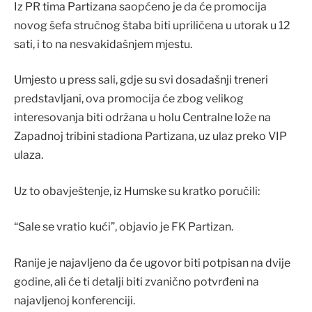
Iz PR tima Partizana saopćeno je da će promocija
novog šefa stručnog štaba biti upriličena u utorak u 12
sati, i to na nesvakidašnjem mjestu.
Umjesto u press sali, gdje su svi dosadašnji treneri
predstavljani, ova promocija će zbog velikog
interesovanja biti održana u holu Centralne lože na
Zapadnoj tribini stadiona Partizana, uz ulaz preko VIP
ulaza.
Uz to obavještenje, iz Humske su kratko poručili:
“Sale se vratio kući”, objavio je FK Partizan.
Ranije je najavljeno da će ugovor biti potpisan na dvije
godine, ali će ti detalji biti zvanično potvrđeni na
najavljenoj konferenciji.