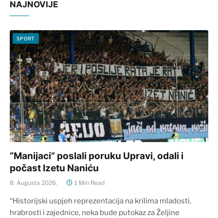
NAJNOVIJE
SPORT
“Manijaci” poslali poruku Upravi, odali i
počast Izetu Naniću
8. Augusta 2026.
1 Min Read
“Historijski uspjeh reprezentacija na krilima mladosti,
hrabrosti i zajednice, neka bude putokaz za Željine