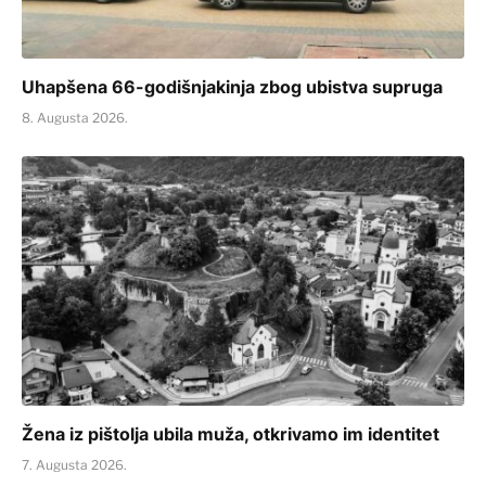
Uhapšena 66-godišnjakinja zbog ubistva supruga
8. Augusta 2026.
Žena iz pištolja ubila muža, otkrivamo im identitet
7. Augusta 2026.