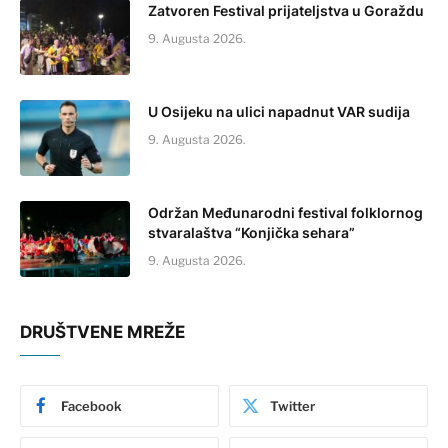
Zatvoren Festival prijateljstva u Goraždu
9. Augusta 2026.
U Osijeku na ulici napadnut VAR sudija
9. Augusta 2026.
Održan Međunarodni festival folklornog
stvaralaštva “Konjička sehara”
9. Augusta 2026.
DRUŠTVENE MREŽE
Facebook
Twitter