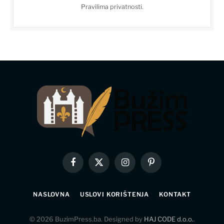
Pravilima privatnosti
.
Facebook
X
Instagram
Pinterest
(Twitter)
NASLOVNA
USLOVI KORIŠTENJA
KONTAKT
© 2026 BuzimPress.ba. Designed by
HAJ CODE d.o.o.
.