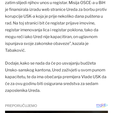
zatim slijedi njihov unos u registar. Misija OSCE-a u BiH
je finansirala izradu web stranice Ureda za borbu protiv
korupcije USK-a koja je prije nekoliko dana puštena u
rad. Na toj stranici bit će registar prijave imovine,
registar imenovanja lica i registar poklona, tako da
mogu reći iako Ured nije kapacitiran, on uglavnom
ispunjava svoje zakonske obaveze”, kazala je
Tabaković.
Dodaje, kako se nada da će po usvajanju budžeta
Unsko-sanskog kantona, Ured zaživjeti u svom punom
kapacitetu, te da ima obećanja premijera Vlade USK da
će za ovu godinu biti osigurana sredstva za sedam
zaposlenika Ureda.