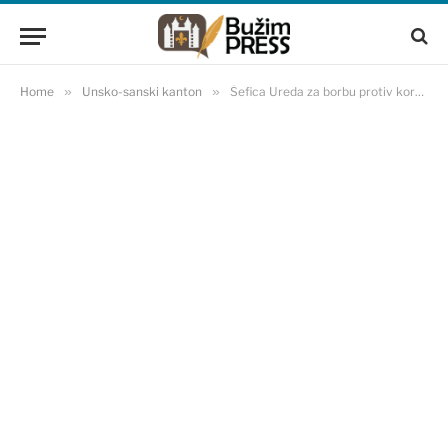
Home
»
Unsko-sanski kanton
»
Šefica Ureda za borbu protiv korupcije USK održala sastanak sa šefom Misije OSCE-a u BiH