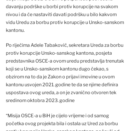
davanju podrške u borbi protiv korupcije na svakom
nivou i da će nastaviti davati podršku u bilo kakvom
vidu Uredu za borbu protiv korupcije u Unsko-sanskom
kantonu.
Po riječima Adele Tabaković, sekretara Ureda za borbu
protiv korupcije Unsko-sanskog kantona, posjeta
predstavnika OSCE-a ovom uredu predstavlja trenutak
koji se u Unsko-sanskom kantonu dugo čekao, s
obzirom na to da je Zakon o prijavi imovine u ovom
kantonu usvojen 2021. godine te da se njime definira
uspostava ovog ureda, a on je zvanično otvoren tek
sredinom oktobra 2023. godine
“Misija OSCE-a u BiH je cijelo vrijeme i od samog
početka ovog projekta bila i ostala uz Ured za borbu