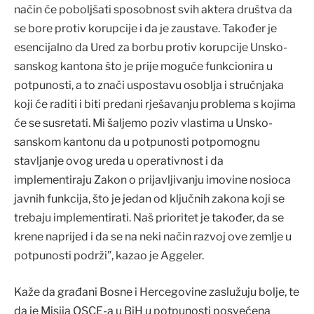
način će poboljšati sposobnost svih aktera društva da
se bore protiv korupcije i da je zaustave. Također je
esencijalno da Ured za borbu protiv korupcije Unsko-
sanskog kantona što je prije moguće funkcionira u
potpunosti, a to znači uspostavu osoblja i stručnjaka
koji će raditi i biti predani rješavanju problema s kojima
će se susretati. Mi šaljemo poziv vlastima u Unsko-
sanskom kantonu da u potpunosti potpomognu
stavljanje ovog ureda u operativnost i da
implementiraju Zakon o prijavljivanju imovine nosioca
javnih funkcija, što je jedan od ključnih zakona koji se
trebaju implementirati. Naš prioritet je također, da se
krene naprijed i da se na neki način razvoj ove zemlje u
potpunosti podrži”, kazao je Aggeler.
Kaže da građani Bosne i Hercegovine zaslužuju bolje, te
da je Misija OSCE-a u BiH u potpunosti posvećena