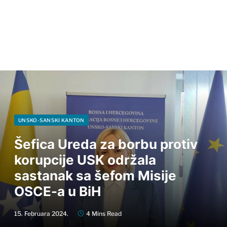
UNSKO-SANSKI KANTON
Šefica Ureda za borbu protiv
korupcije USK održala
sastanak sa šefom Misije
OSCE-a u BiH
15. Februara 2024.
4 Mins Read