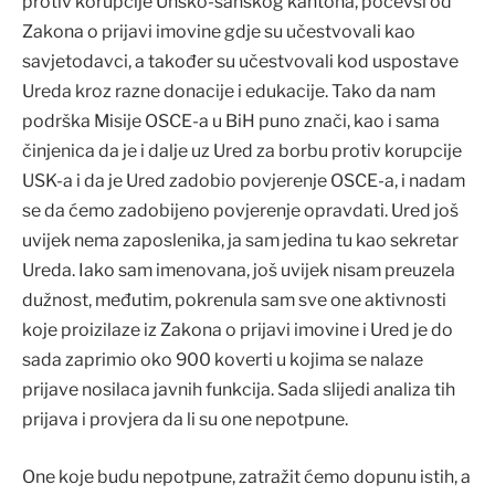
protiv korupcije Unsko-sanskog kantona, počevši od
Zakona o prijavi imovine gdje su učestvovali kao
savjetodavci, a također su učestvovali kod uspostave
Ureda kroz razne donacije i edukacije. Tako da nam
podrška Misije OSCE-a u BiH puno znači, kao i sama
činjenica da je i dalje uz Ured za borbu protiv korupcije
USK-a i da je Ured zadobio povjerenje OSCE-a, i nadam
se da ćemo zadobijeno povjerenje opravdati. Ured još
uvijek nema zaposlenika, ja sam jedina tu kao sekretar
Ureda. Iako sam imenovana, još uvijek nisam preuzela
dužnost, međutim, pokrenula sam sve one aktivnosti
koje proizilaze iz Zakona o prijavi imovine i Ured je do
sada zaprimio oko 900 koverti u kojima se nalaze
prijave nosilaca javnih funkcija. Sada slijedi analiza tih
prijava i provjera da li su one nepotpune.
One koje budu nepotpune, zatražit ćemo dopunu istih, a