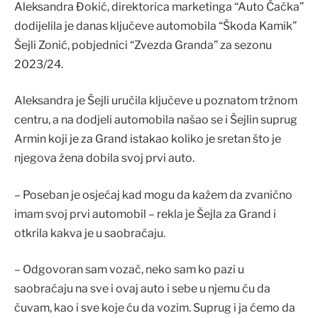
Aleksandra Đokić, direktorica marketinga “Auto Čačka”
dodijelila je danas ključeve automobila “Škoda Kamik”
Šejli Zonić, pobjednici “Zvezda Granda” za sezonu
2023/24.
Aleksandra je Šejli uručila ključeve u poznatom tržnom
centru, a na dodjeli automobila našao se i Šejlin suprug
Armin koji je za Grand istakao koliko je sretan što je
njegova žena dobila svoj prvi auto.
– Poseban je osjećaj kad mogu da kažem da zvanično
imam svoj prvi automobil – rekla je Šejla za Grand i
otkrila kakva je u saobraćaju.
– Odgovoran sam vozač, neko sam ko pazi u
saobraćaju na sve i ovaj auto i sebe u njemu ću da
čuvam, kao i sve koje ću da vozim. Suprug i ja ćemo da