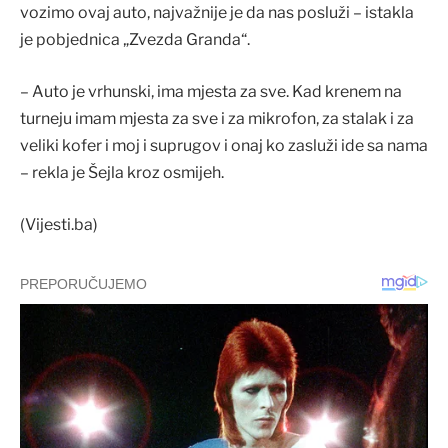
vozimo ovaj auto, najvažnije je da nas posluži – istakla
je pobjednica „Zvezda Granda“.
– Auto je vrhunski, ima mjesta za sve. Kad krenem na
turneju imam mjesta za sve i za mikrofon, za stalak i za
veliki kofer i moj i suprugov i onaj ko zasluži ide sa nama
– rekla je Šejla kroz osmijeh.
(Vijesti.ba)