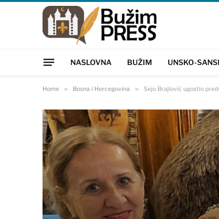
NASLOVNA
BUŽIM
UNSKO-SANS
Home
»
Bosna i Hercegovina
»
Sejo Brajlović ugostio preds