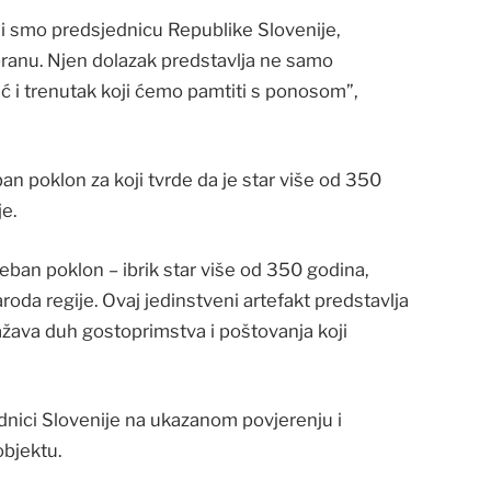
i smo predsjednicu Republike Slovenije,
anu. Njen dolazak predstavlja ne samo
već i trenutak koji ćemo pamtiti s ponosom”,
ban poklon za koji tvrde da je star više od 350
je.
ban poklon – ibrik star više od 350 godina,
roda regije. Ovaj jedinstveni artefakt predstavlja
ažava duh gostoprimstva i poštovanja koji
ednici Slovenije na ukazanom povjerenju i
objektu.