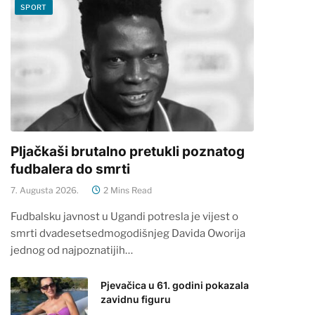
SPORT
Pljačkaši brutalno pretukli poznatog
fudbalera do smrti
7. Augusta 2026.
2 Mins Read
Fudbalsku javnost u Ugandi potresla je vijest o
smrti dvadesetsedmogodišnjeg Davida Oworija
jednog od najpoznatijih…
Pjevačica u 61. godini pokazala
zavidnu figuru