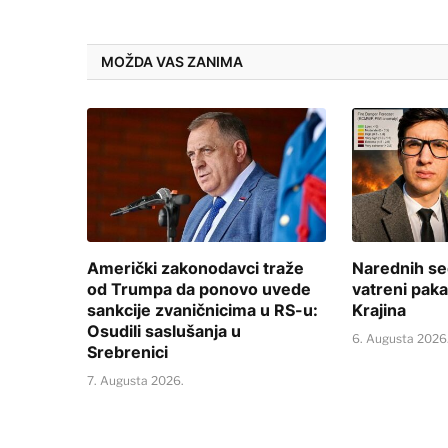
MOŽDA VAS ZANIMA
Američki zakonodavci traže
Narednih se
od Trumpa da ponovo uvede
vatreni paka
sankcije zvaničnicima u RS-u:
Krajina
Osudili saslušanja u
6. Augusta 2026
Srebrenici
7. Augusta 2026.