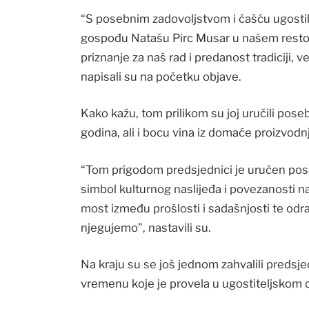
“S posebnim zadovoljstvom i čašću ugostil
gospođu Natašu Pirc Musar u našem restor
priznanje za naš rad i predanost tradiciji, 
napisali su na početku objave.
Kako kažu, tom prilikom su joj uručili pose
godina, ali i bocu vina iz domaće proizvodn
“Tom prigodom predsjednici je uručen pose
simbol kulturnog naslijeđa i povezanosti na
most između prošlosti i sadašnjosti te odr
njegujemo”, nastavili su.
Na kraju su se još jednom zahvalili predsj
vremenu koje je provela u ugostiteljskom 