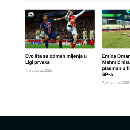
Evo šta se odmah mijenja u
Emina Omano
Ligi prvaka
Mahmić nisu 
plasman u fi
7. Augusta 2026.
SP-a
7. Augusta 2026