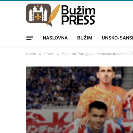
NASLOVNA
BUŽIM
UNSKO-SANS
Home
»
Sport
»
Selektor Paragvaja imenovao konačnih 26