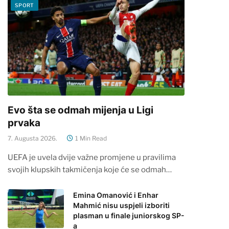
SPORT
Evo šta se odmah mijenja u Ligi
prvaka
7. Augusta 2026.
1 Min Read
UEFA je uvela dvije važne promjene u pravilima
svojih klupskih takmičenja koje će se odmah…
Emina Omanović i Enhar
Mahmić nisu uspjeli izboriti
plasman u finale juniorskog SP-
a