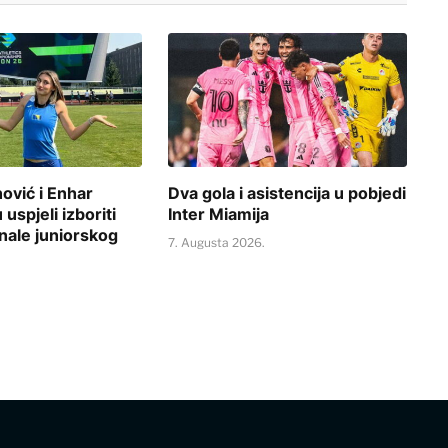
vić i Enhar
Dva gola i asistencija u pobjedi
uspjeli izboriti
Inter Miamija
nale juniorskog
7. Augusta 2026.
.