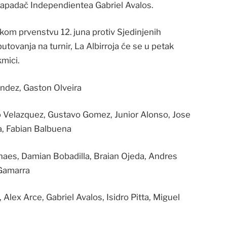
napadač Independientea Gabriel A​valos.
om prvenstvu ​12. juna protiv Sjedinjenih
 putovanja na turnir, La Albirroja će se u petak
kmici.
andez, ​Gaston Olveira
o Velazquez, Gustavo Gomez, Junior Alonso, Jose
a, Fabian Balbuena
lhaes, Damian Bobadilla, Braian Ojeda, Andres
 Gamarra
Alex Arce, Gabriel ​Avalos, Isidro Pitta, Miguel