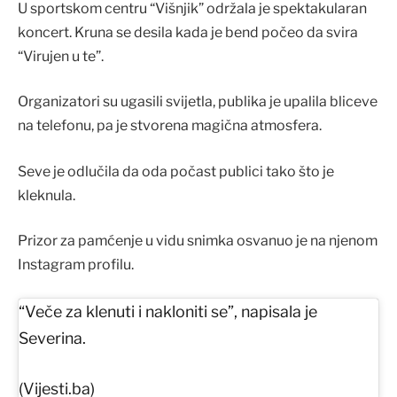
U sportskom centru “Višnjik” održala je spektakularan
koncert. Kruna se desila kada je bend počeo da svira
“Virujen u te”.
Organizatori su ugasili svijetla, publika je upalila bliceve
na telefonu, pa je stvorena magična atmosfera.
Seve je odlučila da oda počast publici tako što je
kleknula.
Prizor za pamćenje u vidu snimka osvanuo je na njenom
Instagram profilu.
“Veče za klenuti i nakloniti se”, napisala je
Severina.
(Vijesti.ba)