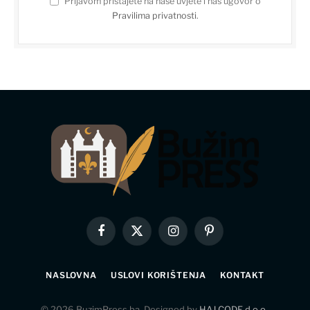
Prijavom pristajete na naše uvjete i naš ugovor o
Pravilima privatnosti
.
Facebook
X
Instagram
Pinterest
(Twitter)
NASLOVNA
USLOVI KORIŠTENJA
KONTAKT
© 2026 BuzimPress.ba. Designed by
HAJ CODE d.o.o.
.