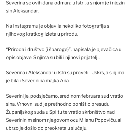
Severina se ovih dana odmara u Istri, a s njom je i njezin
sin Aleksandar.
Na Instagramu je objavila nekoliko fotografija s
njihovog kratkog izleta u prirodu.
“Priroda i društvo (i šparoge)”, napisala je pjevačica u
opis objave. S njima su bili i njihovi prijatelji.
Severina i Aleksandar u Istri su proveli i Uskrs, a s njima
je bila i Severinina majka Ana.
Severini je, podsjećamo, sredinom februara sud vratio
sina. Vrhovni sud je prethodno poništio presudu
Županijskog suda u Splitu te vratio skrbništvo nad
Severininim sinom njegovom ocu Milanu Popoviću, ali
ubrzo je došlo do preokreta u slučaju.