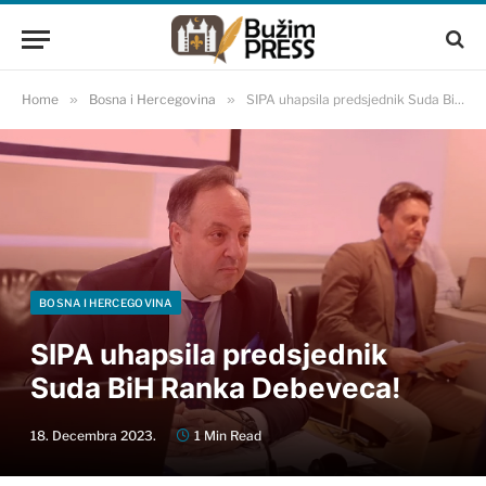
Home
»
Bosna i Hercegovina
»
SIPA uhapsila predsjednik Suda BiH Ranka Debeveca!
BOSNA I HERCEGOVINA
SIPA uhapsila predsjednik
Suda BiH Ranka Debeveca!
18. Decembra 2023.
1 Min Read