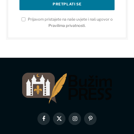
Prijavom pristajete na naše uvjete i naš ugovor o
Pravilima privatnosti
.
Facebook
X
Instagram
Pinterest
(Twitter)