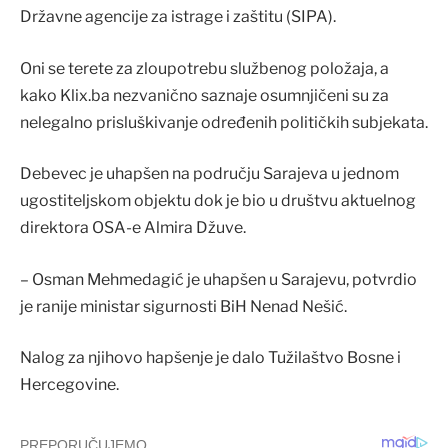
Državne agencije za istrage i zaštitu (SIPA).
Oni se terete za zloupotrebu službenog položaja, a
kako Klix.ba nezvanično saznaje osumnjičeni su za
nelegalno prisluškivanje određenih političkih subjekata.
Debevec je uhapšen na području Sarajeva u jednom
ugostiteljskom objektu dok je bio u društvu aktuelnog
direktora OSA-e Almira Džuve.
– Osman Mehmedagić je uhapšen u Sarajevu, potvrdio
je ranije ministar sigurnosti BiH Nenad Nešić.
Nalog za njihovo hapšenje je dalo Tužilaštvo Bosne i
Hercegovine.