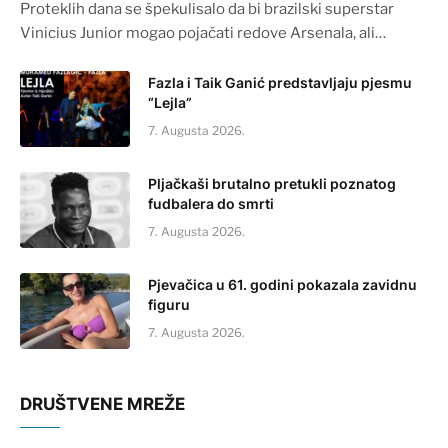
Proteklih dana se špekulisalo da bi brazilski superstar
Vinicius Junior mogao pojačati redove Arsenala, ali…
Fazla i Taik Ganić predstavljaju pjesmu
“Lejla”
7. Augusta 2026.
Pljačkaši brutalno pretukli poznatog
fudbalera do smrti
7. Augusta 2026.
Pjevačica u 61. godini pokazala zavidnu
figuru
7. Augusta 2026.
DRUŠTVENE MREŽE