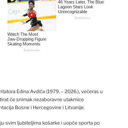
tatora Edina Avdića (1979. – 2026.), večeras u
mitirat će snimak nezaboravne utakmice
acija Bosne i Hercegovine i Litvanije.
u svim ljubiteljima košarke i uopće sporta po