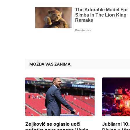
MOŽDA VAS ZANIMA
Zeljković se oglasio uoči
Jubilarni 10.
početka nove sezone Wwin
Diving u Mo