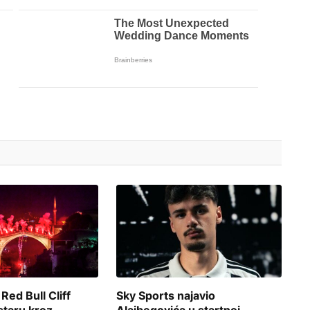
 Red Bull Cliff
Sky Sports najavio
staru kroz
Alajbegovića u startnoj