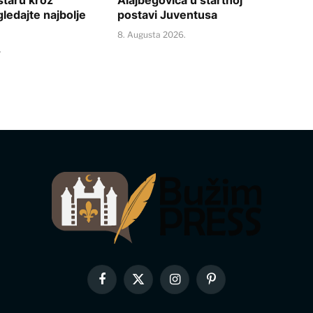
gledajte najbolje
postavi Juventusa
8. Augusta 2026.
.
Facebook
X
Instagram
Pinterest
(Twitter)