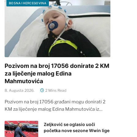
BOSNA I HERCEGOVINA
Pozivom na broj 17056 donirate 2 KM
za liječenje malog Edina
Mahmutovića
8. Augusta 2026.
2 Mins Read
Pozivom na broj 17056 građani mogu donirati 2
KM za liječenje malog Edina Mahmutovića iz…
Zeljković se oglasio uoči
početka nove sezone Wwin lige