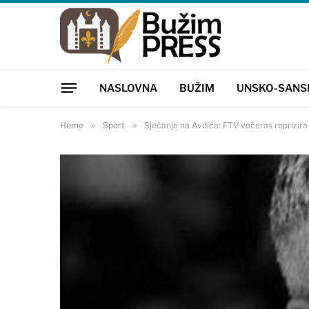
NASLOVNA
BUŽIM
UNSKO-SANS
Home
»
Sport
»
Sjećanje na Avdića: FTV večeras reprizira 