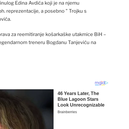
ulog Edina Avdića koji je na njemu
bh. reprezentacije, a posebno ” Trojku s
vića.
prava za reemitiranje košarkaške utakmice BiH –
i legendarnom treneru Bogdanu Tanjeviću na