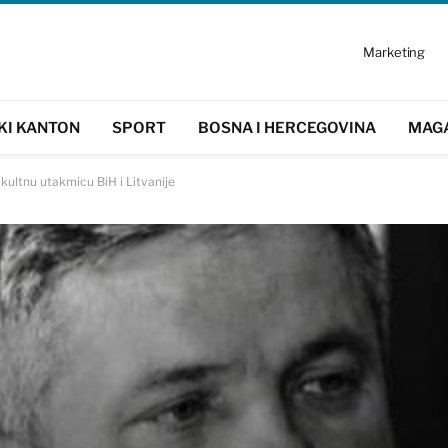
Marketing
KI KANTON
SPORT
BOSNA I HERCEGOVINA
MAG
kultnu utakmicu BiH i Litvanije