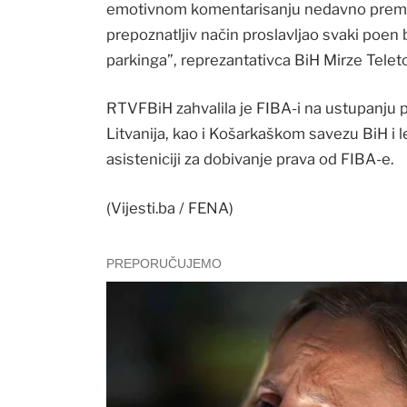
emotivnom komentarisanju nedavno premin
prepoznatljiv način proslavljao svaki poen 
parkinga”, reprezantativca BiH Mirze Teleto
RTVFBiH zahvalila je FIBA-i na ustupanju 
Litvanija, kao i Košarkaškom savezu BiH 
asisteniciji za dobivanje prava od FIBA-e.
(Vijesti.ba / FENA)