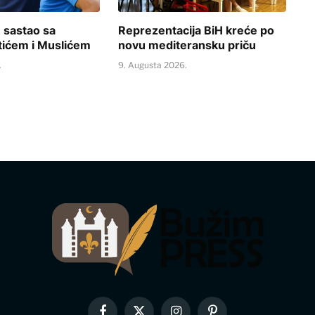
 sastao sa
Reprezentacija BiH kreće po
ićem i Muslićem
novu mediteransku priču
.
9. Augusta 2026.