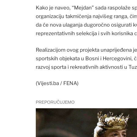
Kako je naveo, “Mejdan” sada raspolaže s
organizaciju takmičenja najvišeg ranga, čim
da će nova ulaganja dugoročno osigurati kv
reprezentativnih selekcija i svih korisnika 
Realizacijom ovog projekta unaprijeđena je
sportskih objekata u Bosni i Hercegovini, či
razvoj sporta i rekreativnih aktivnosti u Tuzl
(Vijesti.ba / FENA)