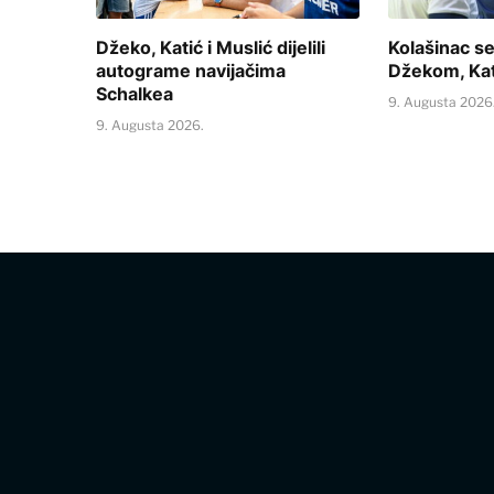
Džeko, Katić i Muslić dijelili
Kolašinac se
autograme navijačima
Džekom, Kat
Schalkea
9. Augusta 2026
9. Augusta 2026.