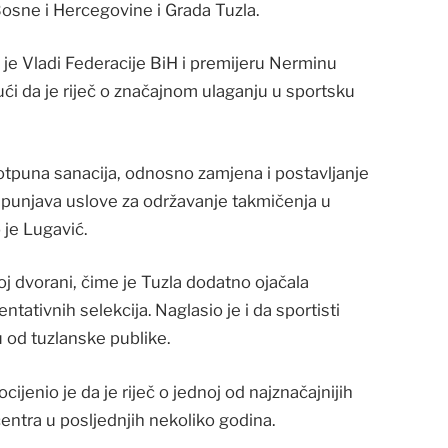
osne i Hercegovine i Grada Tuzla.
 je Vladi Federacije BiH i premijeru Nerminu
ičući da je riječ o značajnom ulaganju u sportsku
potpuna sanacija, odnosno zamjena i postavljanje
ispunjava uslove za održavanje takmičenja u
 je Lugavić.
koj dvorani, čime je Tuzla dodatno ojačala
tativnih selekcija. Naglasio je i da sportisti
u od tuzlanske publike.
jenio je da je riječ o jednoj od najznačajnijih
centra u posljednjih nekoliko godina.