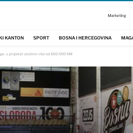
Marketing
KI KANTON
SPORT
BOSNA I HERCEGOVINA
MAG
ge, u projekat uloženo više od 660.000 KM