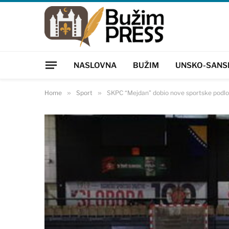
NASLOVNA
BUŽIM
UNSKO-SANS
Home
»
Sport
»
SKPC “Mejdan” dobio nove sportske podlo