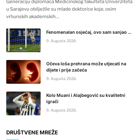
Generaciju diplomaca Medicinskog fakulteta Univerziteta
u Sarajevu obilježile su mlade doktorice koje, osim
vrhunskih akademskih…
Fenomenalan osjećaj, ovo sam sanjao …
9. Augusta 2026.
Očeva loša prehrana može utjecati na
dijete i prije začeća
9. Augusta 2026.
Kolo Muani i Alajbegović su kvalitetni
igrači
9. Augusta 2026.
DRUŠTVENE MREŽE