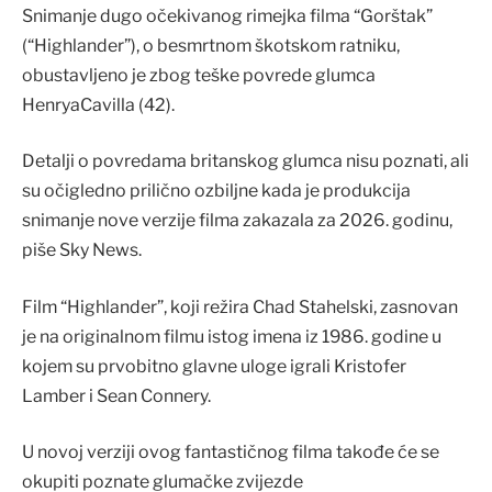
Snimanje dugo očekivanog rimejka filma “Gorštak”
(“Highlander”), o besmrtnom škotskom ratniku,
obustavljeno je zbog teške povrede glumca
Henrya
Cavilla
(42).
Detalji o povredama britanskog glumca nisu poznati, ali
su očigledno prilično ozbiljne kada je produkcija
snimanje nove verzije filma zakazala za 2026. godinu,
piše Sky News.
Film “Highlander”, koji režira Chad Stahelski, zasnovan
je na originalnom filmu istog imena iz 1986. godine u
kojem su prvobitno glavne uloge igrali Kristofer
Lamber i Sean Connery.
U novoj verziji ovog fantastičnog filma takođe će se
okupiti poznate glumačke zvijezde