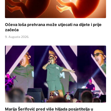
Očeva loša prehrana može utjecati na dijete i prije
začeća
9. Augusta 2026.
Marija Šerifović pred više hiljada posjetitelja u