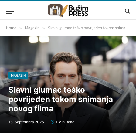
Home
»
Magazin
»
Slavni glumac teško povrijeđen tokom snimanja novog filma
MAGAZIN
Slavni glumac teško
povrijeđen tokom snimanja
novog filma
13. Septembra 2025.
1 Min Read