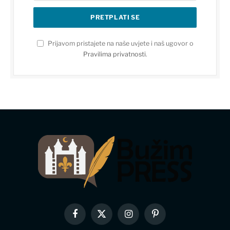
Prijavom pristajete na naše uvjete i naš ugovor o
Pravilima privatnosti
.
Facebook
X
Instagram
Pinterest
(Twitter)