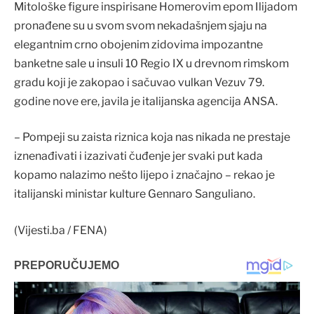
Mitološke figure inspirisane Homerovim epom Ilijadom
pronađene su u svom svom nekadašnjem sjaju na
elegantnim crno obojenim zidovima impozantne
banketne sale u insuli 10 Regio IX u drevnom rimskom
gradu koji je zakopao i sačuvao vulkan Vezuv 79.
godine nove ere, javila je italijanska agencija ANSA.
– Pompeji su zaista riznica koja nas nikada ne prestaje
iznenađivati i izazivati čuđenje jer svaki put kada
kopamo nalazimo nešto lijepo i značajno – rekao je
italijanski ministar kulture Gennaro Sanguliano.
(Vijesti.ba / FENA)