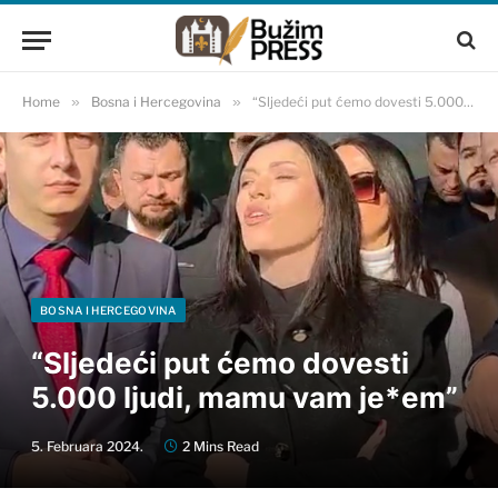
Home
»
Bosna i Hercegovina
»
“Sljedeći put ćemo dovesti 5.000 ljudi, mamu vam je*em”
BOSNA I HERCEGOVINA
“Sljedeći put ćemo dovesti
5.000 ljudi, mamu vam je*em”
5. Februara 2024.
2 Mins Read