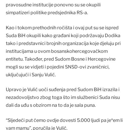
pravosudne institucije ponovno su se okupili
simpatizeri politike predsjednika RS-a.
Kao i tokom prethodnih ročišta i ovaj put su se ispred
Suda BiH okupili kako građani koji podržavaju Dodika
tako i predstavnici brojnih organizacija koje djeluju pri
institucijama u ovom bosanskohercegovačkom
entitetu. Također, pred Sudom Bosne i Hercegovine
mogli su se vidjeti i pojedini SNSD-ovi zvaničnici,
uključujući i Sanju Vulić.
Upravo je Vulić uoči suđenja pred Sudom BiH izrazila i
nezadovoljstvo zbog toga što im službenici Suda nisu
dali da uđu s obzirom na to da je sala puna.
“Sljedeći put ćemo ovdje dovesti 5.000 ljudi pa je*em li
vam mamu”, poručila je Vulić.