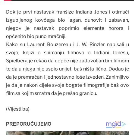
Dok je prvi nastavak franšize Indiana Jones i otimači
izgubljenog kovčega bio lagan, duhovit i zabavan,
njegov je nastavak poprimio elemente horora i
općenito bio puno mračniji.
Kako su Laurent Bouzereau i J. W. Rinzler napisali u
svojoj knjizi o snimanju filmova o Indiani Jonesu,
Spielberg je rekao da uopće nije zadovoljan tim filmom
te da u njega nije uspio unijeti baš ništa lično. Dodao je
da je premračan i jednostavno loše izveden. Zanimljivo
je da je nakon cijele svoje bogate filmografije baš ovo
film sa kojim smatra da je prešao granicu.
(Vijesti.ba)