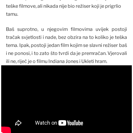
teške filmove, ali nikada nije bio režiser koji je prigrlio
tamu.
Baš suprotno, u njegovim filmovima uvijek postoji
tračak svjetlosti i nade, bez obzira na to koliko je teška
tema. Ipak, postoji jedan film kojim se slavni režiser baš
i ne ponosi, i to zato što tvrdi da je premračan. Vjerovali
ili ne, riječ je o filmu Indiana Jones i Ukleti hram.