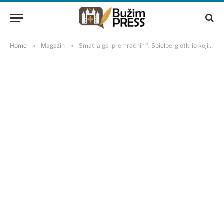
Home
»
Magazin
»
Smatra ga ‘premračnim’: Spielberg otkrio kojim se filmom baš i ne ponosi