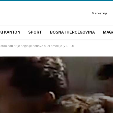
Marketing
KI KANTON
SPORT
BOSNA I HERCEGOVINA
MAG
stao dan prije pogibije ponovo budi emocije (VIDEO)