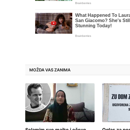
MOŽDA VAS ZANIMA
Selamim sve majke i očeve
Oglas za p