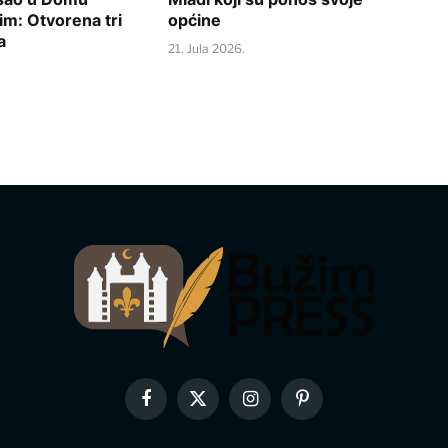
im: Otvorena tri
općine
a
21. Jula 2026.
Facebook
X
Instagram
Pinterest
(Twitter)