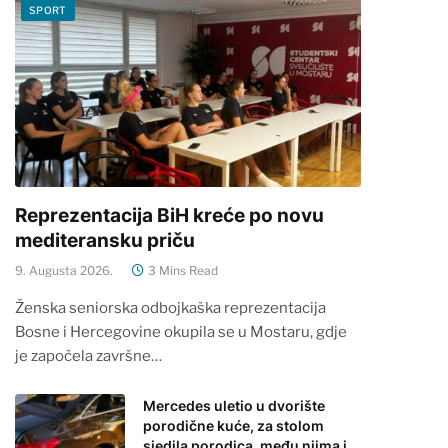
SPORT
Reprezentacija BiH kreće po novu
mediteransku priču
9. Augusta 2026.
3 Mins Read
Ženska seniorska odbojkaška reprezentacija
Bosne i Hercegovine okupila se u Mostaru, gdje
je započela završne…
Mercedes uletio u dvorište
porodične kuće, za stolom
sjedila porodica, među njima i