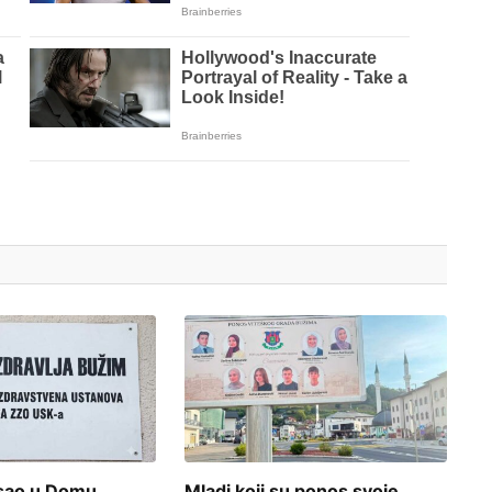
osao u Domu
Mladi koji su ponos svoje