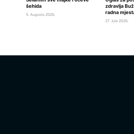
šehida
zdravlja Buž
radna mjest
5. Augusta 2026.
27. Jula 2026.