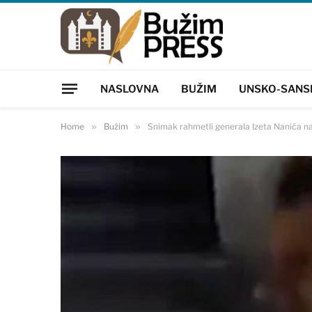
NASLOVNA
BUŽIM
UNSKO-SANS
Home
»
Bužim
»
Snimak rahmetli generala Izeta Nanića na