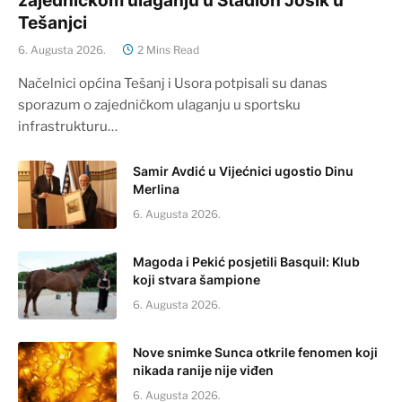
zajedničkom ulaganju u Stadion Jošik u
Tešanjci
6. Augusta 2026.
2 Mins Read
Načelnici općina Tešanj i Usora potpisali su danas
sporazum o zajedničkom ulaganju u sportsku
infrastrukturu…
Samir Avdić u Vijećnici ugostio Dinu
Merlina
6. Augusta 2026.
Magoda i Pekić posjetili Basquil: Klub
koji stvara šampione
6. Augusta 2026.
Nove snimke Sunca otkrile fenomen koji
nikada ranije nije viđen
6. Augusta 2026.