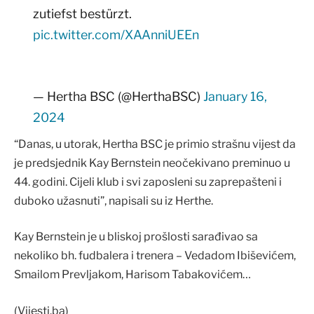
zutiefst bestürzt.
pic.twitter.com/XAAnniUEEn
— Hertha BSC (@HerthaBSC)
January 16,
2024
“Danas, u utorak, Hertha BSC je primio strašnu vijest da
je predsjednik Kay Bernstein neočekivano preminuo u
44. godini. Cijeli klub i svi zaposleni su zaprepašteni i
duboko užasnuti”, napisali su iz Herthe.
Kay Bernstein je u bliskoj prošlosti sarađivao sa
nekoliko bh. fudbalera i trenera – Vedadom Ibiševićem,
Smailom Prevljakom, Harisom Tabakovićem…
(Vijesti.ba)