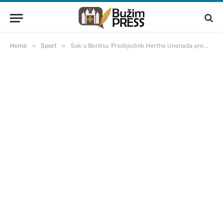
Home
»
Sport
»
Šok u Berlinu: Predsjednik Herthe iznenada preminuo u 44. godini