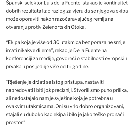
Španski selektor Luis de la Fuente istakao je kontinuitet
dobrih rezultata kao razlog za vjeru da se njegova ekipa
može oporaviti nakon razočaravajućeg remija na
otvaranju protiv Zelenortskih Otoka.
“Ekipa koja je više od 30 utakmica bez poraza ne smije
imati nikakve dileme”, rekao je De la Fuente na
konferenciji za medije, govoreći o stabilnosti evropskih
prvaka u posljednje više od tri godine.
“Rješenje je držati se istog pristupa, nastaviti
napredovati i biti još precizniji. Stvorili smo puno prilika,
ali nedostajalo nam je svježine koja je potrebna u
ovakvim utakmicama. Oni su vrlo dobro organizovani,
stajali su duboko kao ekipa i bilo je jako teško pronaći
prostor.”