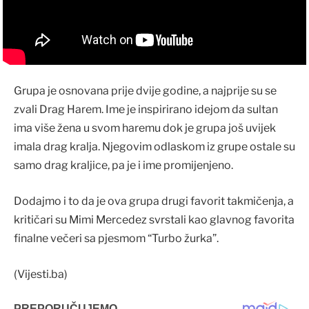
Grupa je osnovana prije dvije godine, a najprije su se
zvali Drag Harem. Ime je inspirirano idejom da sultan
ima više žena u svom haremu dok je grupa još uvijek
imala drag kralja. Njegovim odlaskom iz grupe ostale su
samo drag kraljice, pa je i ime promijenjeno.
Dodajmo i to da je ova grupa drugi favorit takmičenja, a
kritičari su Mimi Mercedez svrstali kao glavnog favorita
finalne večeri sa pjesmom “Turbo žurka”.
(Vijesti.ba)