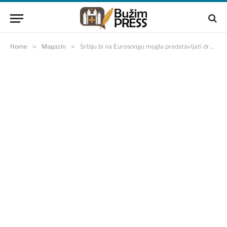
Home
»
Magazin
»
Srbiju bi na Eurosongu mogla predstavljati drag grupa Harem Girls, trans muškarci na štiklama