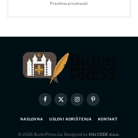
Pravilima privatnosti
.
Facebook
X
Instagram
Pinterest
(Twitter)
NASLOVNA
USLOVI KORIŠTENJA
KONTAKT
© 2026 BuzimPress.ba. Designed by
HAJ CODE d.o.o.
.