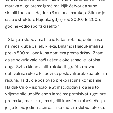
maraka duga prema igračima. Njih četvorica su se
skupili i posudili Hajduku 3 miliona maraka, a Štimac je
ušao u strukture Hajduka gdje je od 2000. do 2005.
godine vodio sportski sektor.
– Stanje u klubovima bilo je katastrofalno, četiri naša
najveća kluba Osijek, Rijeka, Dinamo i Hajduk imali su
preko 500 miliona kuna obaveza prema državi. Znam
da se pokušavalo naći rješenje oko sanacije i otpisa
duga. Svi su klubovi bili u blokadi, igrači su novac
dobivali na ruke, a klubovi su poslovali preko paralelnih
računa. Hajduk je poslovao preko računa kompanije
Hajduk Cirio – ispričao je Štimac, dodavši da je u to
vrijeme bilo uobičajeno s igračima potpisivati ugovore
prema kojima su s njima dijelili transferna obeštećenja,
jer je to bio jedini način da ih se zadrži u klubu. Tako su,