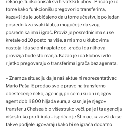
rekao je, funkcionisali svi hrvatski klubovi. Pričao je i o
tome kako funkcionišu pregovori o transferima,
kazavši da je uobičajeno da u tome učestvuje po jedan
posrednik za svaki klub, a moguće je da svog
posrednika ima i igrač. Provizije posrednicima su se
kretale od 10 posto na više, a mi smo u klubovima
nastojali da se oni naplate od igrača i da njihova
provizija bude što manja. Kazao je i da klubovi vrlo
rijetko pregovaraju o transferima igrača bez agenata.
– Znam za situaciju da je naš aktuelni reprezentativac
Mario Pašalić prodao svoje pravo na transferno
obeštećenje nekoj agenciji, pri čemu su on i njegov
agent dobili 800 hiljada eura, a kasnije je njegov
transfer u Chelsea bio višestruko veći, pa je i ta agencija
višestruko profitirala – ispričao je Štimac, kazavši da se
takve podjele ugovaraju kako bi se igrača dodatno