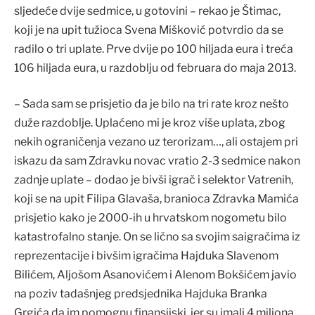
sljedeće dvije sedmice, u gotovini – rekao je Štimac,
koji je na upit tužioca Svena Mišković potvrdio da se
radilo o tri uplate. Prve dvije po 100 hiljada eura i treća
106 hiljada eura, u razdoblju od februara do maja 2013.
– Sada sam se prisjetio da je bilo na tri rate kroz nešto
duže razdoblje. Uplaćeno mi je kroz više uplata, zbog
nekih ograničenja vezano uz terorizam…, ali ostajem pri
iskazu da sam Zdravku novac vratio 2-3 sedmice nakon
zadnje uplate – dodao je bivši igrač i selektor Vatrenih,
koji se na upit Filipa Glavaša, branioca Zdravka Mamića
prisjetio kako je 2000-ih u hrvatskom nogometu bilo
katastrofalno stanje. On se lično sa svojim saigračima iz
reprezentacije i bivšim igračima Hajduka Slavenom
Bilićem, Aljošom Asanovićem i Alenom Bokšićem javio
na poziv tadašnjeg predsjednika Hajduka Branka
Grgića da im pomognu finansijski, jer su imali 4 miliona