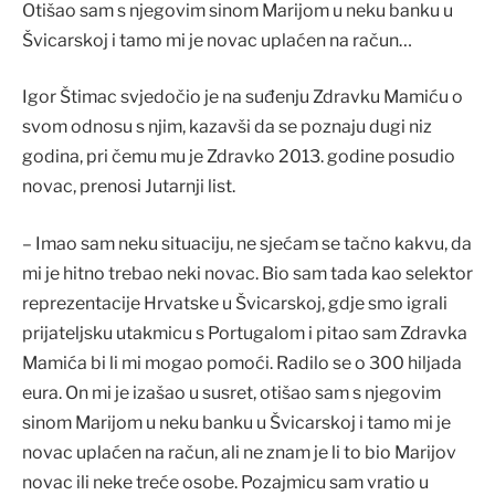
Otišao sam s njegovim sinom Marijom u neku banku u
Švicarskoj i tamo mi je novac uplaćen na račun…
Igor Štimac svjedočio je na suđenju Zdravku Mamiću o
svom odnosu s njim, kazavši da se poznaju dugi niz
godina, pri čemu mu je Zdravko 2013. godine posudio
novac, prenosi Jutarnji list.
– Imao sam neku situaciju, ne sjećam se tačno kakvu, da
mi je hitno trebao neki novac. Bio sam tada kao selektor
reprezentacije Hrvatske u Švicarskoj, gdje smo igrali
prijateljsku utakmicu s Portugalom i pitao sam Zdravka
Mamića bi li mi mogao pomoći. Radilo se o 300 hiljada
eura. On mi je izašao u susret, otišao sam s njegovim
sinom Marijom u neku banku u Švicarskoj i tamo mi je
novac uplaćen na račun, ali ne znam je li to bio Marijov
novac ili neke treće osobe. Pozajmicu sam vratio u