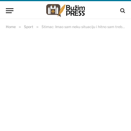
Home
»
Sport
»
Štimac: Imao sam neku situaciju i hitno sam trebao novac, obratio sam se Zdravku Mamiću