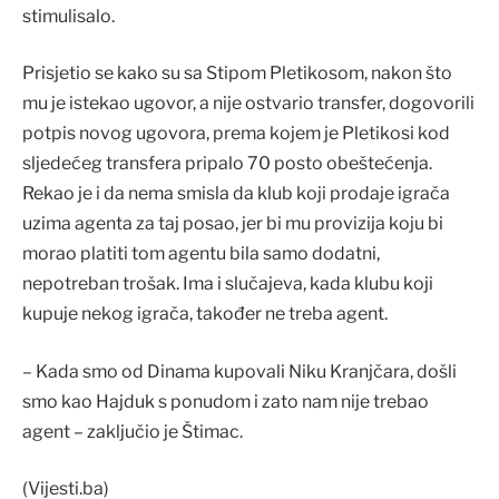
stimulisalo.
Prisjetio se kako su sa Stipom Pletikosom, nakon što
mu je istekao ugovor, a nije ostvario transfer, dogovorili
potpis novog ugovora, prema kojem je Pletikosi kod
sljedećeg transfera pripalo 70 posto obeštećenja.
Rekao je i da nema smisla da klub koji prodaje igrača
uzima agenta za taj posao, jer bi mu provizija koju bi
morao platiti tom agentu bila samo dodatni,
nepotreban trošak. Ima i slučajeva, kada klubu koji
kupuje nekog igrača, također ne treba agent.
– Kada smo od Dinama kupovali Niku Kranjčara, došli
smo kao Hajduk s ponudom i zato nam nije trebao
agent – zaključio je Štimac.
(Vijesti.ba)