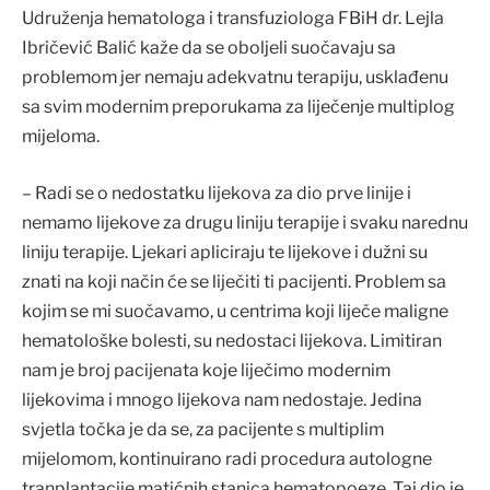
Udruženja hematologa i transfuziologa FBiH dr. Lejla
Ibričević Balić kaže da se oboljeli suočavaju sa
problemom jer nemaju adekvatnu terapiju, usklađenu
sa svim modernim preporukama za liječenje multiplog
mijeloma.
– Radi se o nedostatku lijekova za dio prve linije i
nemamo lijekove za drugu liniju terapije i svaku narednu
liniju terapije. Ljekari apliciraju te lijekove i dužni su
znati na koji način će se liječiti ti pacijenti. Problem sa
kojim se mi suočavamo, u centrima koji liječe maligne
hematološke bolesti, su nedostaci lijekova. Limitiran
nam je broj pacijenata koje liječimo modernim
lijekovima i mnogo lijekova nam nedostaje. Jedina
svjetla točka je da se, za pacijente s multiplim
mijelomom, kontinuirano radi procedura autologne
tranplantacije matićnih stanica hematopoeze. Taj dio je