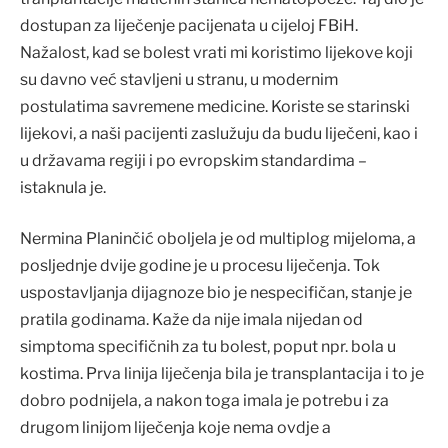
dostupan za liječenje pacijenata u cijeloj FBiH.
Nažalost, kad se bolest vrati mi koristimo lijekove koji
su davno već stavljeni u stranu, u modernim
postulatima savremene medicine. Koriste se starinski
lijekovi, a naši pacijenti zaslužuju da budu liječeni, kao i
u državama regiji i po evropskim standardima –
istaknula je.
Nermina Planinčić oboljela je od multiplog mijeloma, a
posljednje dvije godine je u procesu liječenja. Tok
uspostavljanja dijagnoze bio je nespecifičan, stanje je
pratila godinama. Kaže da nije imala nijedan od
simptoma specifičnih za tu bolest, poput npr. bola u
kostima. Prva linija liječenja bila je transplantacija i to je
dobro podnijela, a nakon toga imala je potrebu i za
drugom linijom liječenja koje nema ovdje a