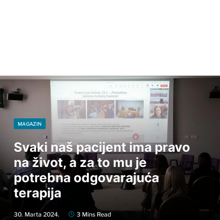
MAGAZIN
Svaki naš pacijent ima pravo
na život, a za to mu je
potrebna odgovarajuća
terapija
30. Marta 2024.
3 Mins Read