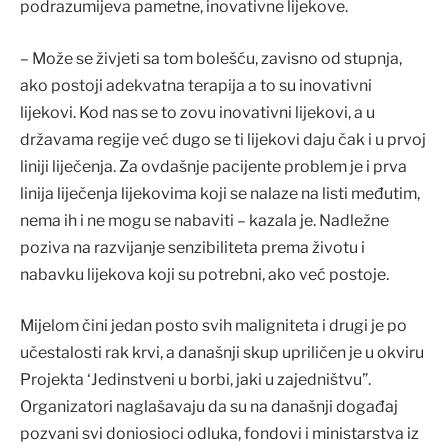
podrazumijeva pametne, inovativne lijekove.
– Može se živjeti sa tom bolešću, zavisno od stupnja,
ako postoji adekvatna terapija a to su inovativni
lijekovi. Kod nas se to zovu inovativni lijekovi, a u
državama regije već dugo se ti lijekovi daju čak i u prvoj
liniji liječenja. Za ovdašnje pacijente problem je i prva
linija liječenja lijekovima koji se nalaze na listi međutim,
nema ih i ne mogu se nabaviti – kazala je. Nadležne
poziva na razvijanje senzibiliteta prema životu i
nabavku lijekova koji su potrebni, ako već postoje.
Mijelom čini jedan posto svih maligniteta i drugi je po
učestalosti rak krvi, a današnji skup upriličen je u okviru
Projekta ‘Jedinstveni u borbi, jaki u zajedništvu”.
Organizatori naglašavaju da su na današnji događaj
pozvani svi doniosioci odluka, fondovi i ministarstva iz