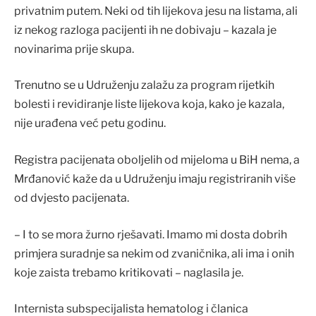
privatnim putem. Neki od tih lijekova jesu na listama, ali
iz nekog razloga pacijenti ih ne dobivaju – kazala je
novinarima prije skupa.
Trenutno se u Udruženju zalažu za program rijetkih
bolesti i revidiranje liste lijekova koja, kako je kazala,
nije urađena već petu godinu.
Registra pacijenata oboljelih od mijeloma u BiH nema, a
Mrđanović kaže da u Udruženju imaju registriranih više
od dvjesto pacijenata.
– I to se mora žurno rješavati. Imamo mi dosta dobrih
primjera suradnje sa nekim od zvaničnika, ali ima i onih
koje zaista trebamo kritikovati – naglasila je.
Internista subspecijalista hematolog i članica