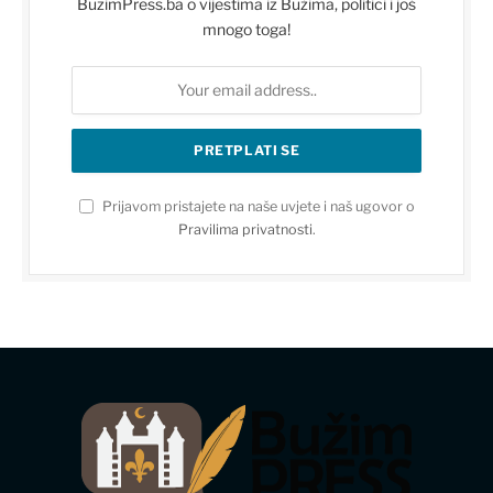
BuzimPress.ba o vijestima iz Bužima, politici i još
mnogo toga!
Prijavom pristajete na naše uvjete i naš ugovor o
Pravilima privatnosti
.