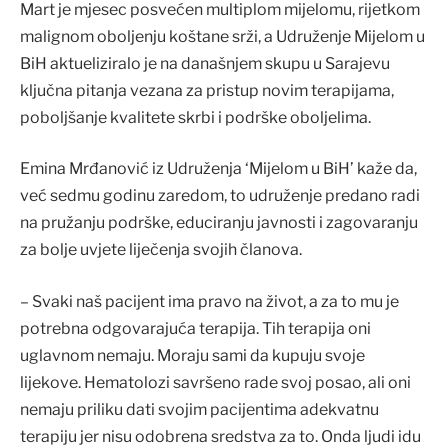
Mart je mjesec posvećen multiplom mijelomu, rijetkom
malignom oboljenju koštane srži, a Udruženje Mijelom u
BiH aktueliziralo je na današnjem skupu u Sarajevu
ključna pitanja vezana za pristup novim terapijama,
poboljšanje kvalitete skrbi i podrške oboljelima.
Emina Mrđanović iz Udruženja ‘Mijelom u BiH’ kaže da,
već sedmu godinu zaredom, to udruženje predano radi
na pružanju podrške, educiranju javnosti i zagovaranju
za bolje uvjete liječenja svojih članova.
– Svaki naš pacijent ima pravo na život, a za to mu je
potrebna odgovarajuća terapija. Tih terapija oni
uglavnom nemaju. Moraju sami da kupuju svoje
lijekove. Hematolozi savršeno rade svoj posao, ali oni
nemaju priliku dati svojim pacijentima adekvatnu
terapiju jer nisu odobrena sredstva za to. Onda ljudi idu