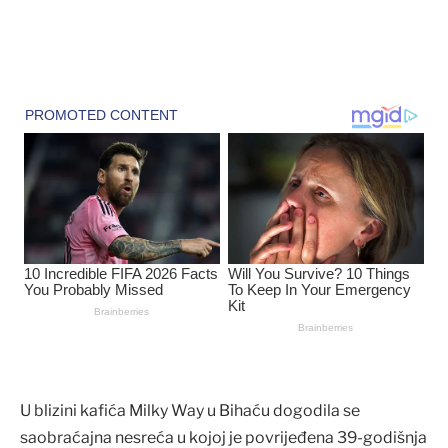
U blizini kafića Milky Way u Bihaću dogodila se
saobraćajna nesreća u kojoj je povrijeđena 39-godišnja