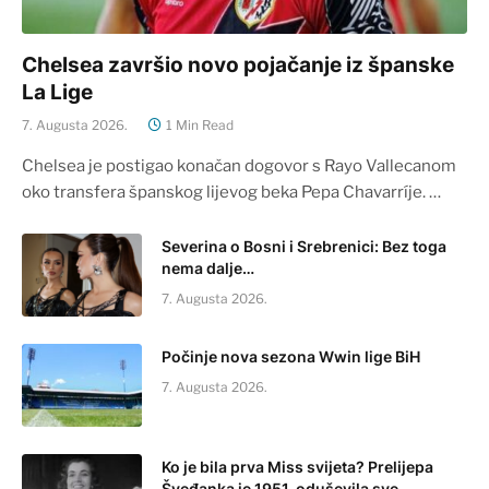
Chelsea završio novo pojačanje iz španske
La Lige
7. Augusta 2026.
1 Min Read
Chelsea je postigao konačan dogovor s Rayo Vallecanom
oko transfera španskog lijevog beka Pepa Chavarríje. …
Severina o Bosni i Srebrenici: Bez toga
nema dalje…
7. Augusta 2026.
Počinje nova sezona Wwin lige BiH
7. Augusta 2026.
Ko je bila prva Miss svijeta? Prelijepa
Šveđanka je 1951. oduševila sve