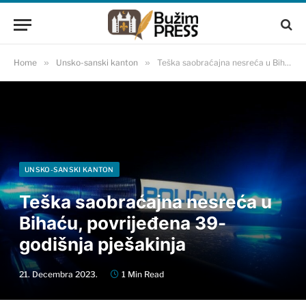
Home
»
Unsko-sanski kanton
»
Teška saobraćajna nesreća u Bihaću, povrijeđena 39-godišnja pješakinja
UNSKO-SANSKI KANTON
Teška saobraćajna nesreća u
Bihaću, povrijeđena 39-
godišnja pješakinja
21. Decembra 2023.
1 Min Read