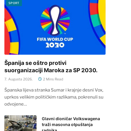
SPORT
Španija se oštro protivi
suorganizaciji Maroka za SP 2030.
7. Augusta 2026.
2 Mins Read
Španska lijeva stranka Sumar i krajnje desni Vox,
uprkos velikim političkim razlikama, pokrenuli su
odvojene…
Glavni dioničar Volkswagena
traži masovna otpuštanja
radnika