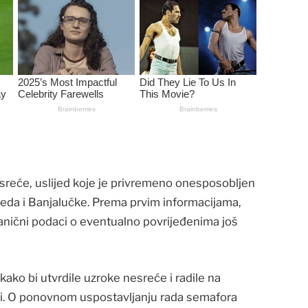
sreće, uslijed koje je privremeno onesposobljen
reda i Banjalučke. Prema prvim informacijama,
zvanični podaci o eventualno povrijeđenima još
ako bi utvrdile uzroke nesreće i radile na
ciji. O ponovnom uspostavljanju rada semafora