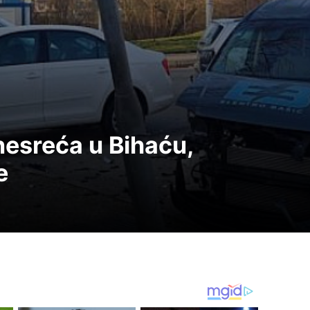
esreća u Bihaću,
e