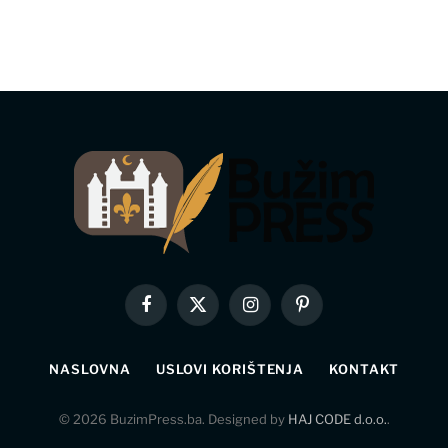
Facebook
X
Instagram
Pinterest
(Twitter)
NASLOVNA
USLOVI KORIŠTENJA
KONTAKT
© 2026 BuzimPress.ba. Designed by
HAJ CODE d.o.o.
.