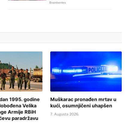
 dan 1995. godine
Muškarac pronađen mrtav u
slobođena Velika
kući, osumnjičeni uhapšen
age Armije RBiH
7. Augusta 2026.
ićevu paradržavu
.