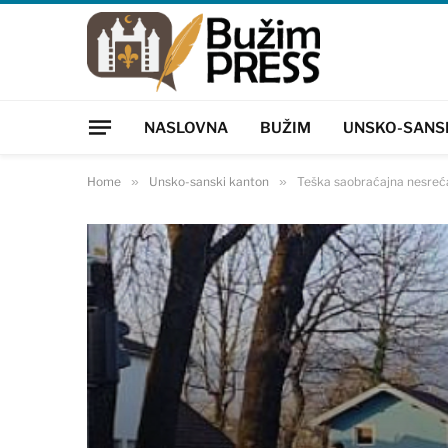
NASLOVNA
BUŽIM
UNSKO-SANS
Home
»
Unsko-sanski kanton
»
Teška saobraćajna nesreća