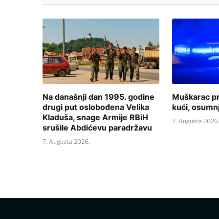
Na današnji dan 1995. godine
Muškarac p
drugi put oslobođena Velika
kući, osumn
Kladuša, snage Armije RBiH
7. Augusta 2026
srušile Abdićevu paradržavu
7. Augusta 2026.