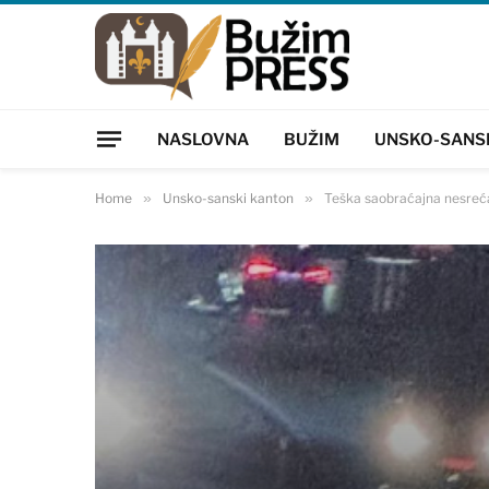
NASLOVNA
BUŽIM
UNSKO-SANS
Home
»
Unsko-sanski kanton
»
Teška saobraćajna nesreća