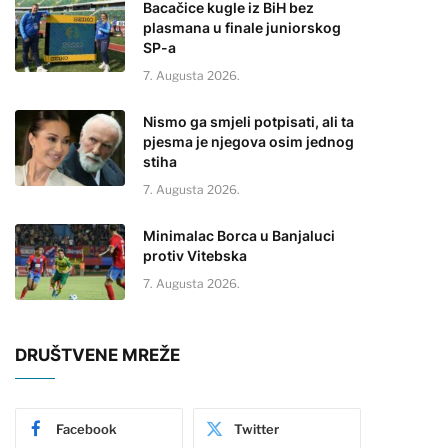
Bacačice kugle iz BiH bez
plasmana u finale juniorskog
SP-a
7. Augusta 2026.
Nismo ga smjeli potpisati, ali ta
pjesma je njegova osim jednog
stiha
7. Augusta 2026.
Minimalac Borca u Banjaluci
protiv Vitebska
7. Augusta 2026.
DRUŠTVENE MREŽE
Facebook
Twitter