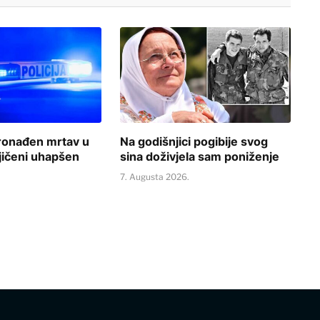
ronađen mrtav u
Na godišnjici pogibije svog
jičeni uhapšen
sina doživjela sam poniženje
.
7. Augusta 2026.