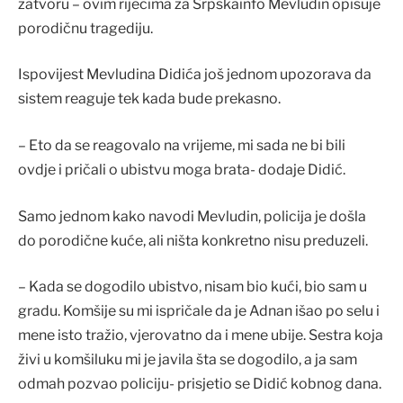
zatvoru – ovim riječima za Srpskainfo Mevludin opisuje
porodičnu tragediju.
Ispovijest Mevludina Didića još jednom upozorava da
sistem reaguje tek kada bude prekasno.
– Eto da se reagovalo na vrijeme, mi sada ne bi bili
ovdje i pričali o ubistvu moga brata- dodaje Didić.
Samo jednom kako navodi Mevludin, policija je došla
do porodične kuće, ali ništa konkretno nisu preduzeli.
– Kada se dogodilo ubistvo, nisam bio kući, bio sam u
gradu. Komšije su mi ispričale da je Adnan išao po selu i
mene isto tražio, vjerovatno da i mene ubije. Sestra koja
živi u komšiluku mi je javila šta se dogodilo, a ja sam
odmah pozvao policiju- prisjetio se Didić kobnog dana.