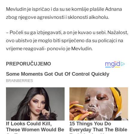
Mevludin je ispričao i da su se komšije plašile Adnana
zbog njegove agresivnosti i sklonosti alkoholu.
– Počeli su ga izbjegavati, a on je kuvao u sebi. Nažalost,
ovo ubistvo je moglo biti spriječeno da su policajci na
vrijeme reagovali- ponovio je Mevludin.