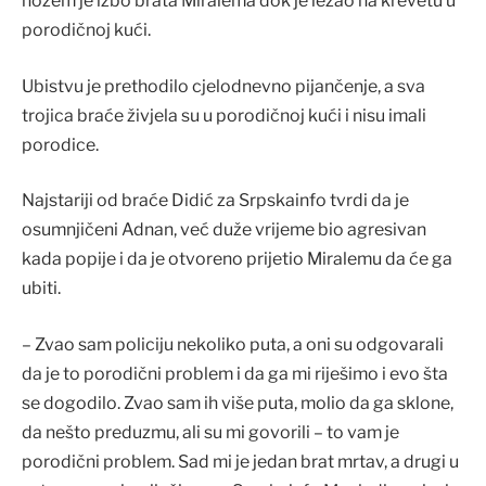
nožem je izbo brata Miralema dok je ležao na krevetu u
porodičnoj kući.
Ubistvu je prethodilo cjelodnevno pijančenje, a sva
trojica braće živjela su u porodičnoj kući i nisu imali
porodice.
Najstariji od braće Didić za Srpskainfo tvrdi da je
osumnjičeni Adnan, već duže vrijeme bio agresivan
kada popije i da je otvoreno prijetio Miralemu da će ga
ubiti.
– Zvao sam policiju nekoliko puta, a oni su odgovarali
da je to porodični problem i da ga mi riješimo i evo šta
se dogodilo. Zvao sam ih više puta, molio da ga sklone,
da nešto preduzmu, ali su mi govorili – to vam je
porodični problem. Sad mi je jedan brat mrtav, a drugi u