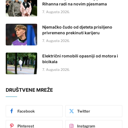
Rihanna radi na novim pjesmama
7. Augusta 2026.
Njemačko čudo od djeteta prisiljeno
privremeno prekinuti karijeru
7. Augusta 2026.
Električni romobili opasniji od motora i
bicikala
7. Augusta 2026.
DRUŠTVENE MREŽE
Facebook
Twitter
Pinterest
Instagram