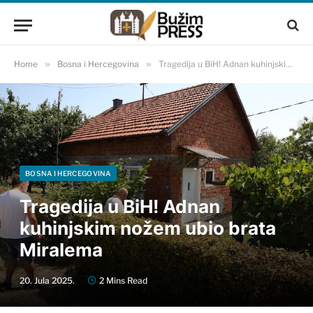
Home
»
Bosna i Hercegovina
»
Tragedija u BiH! Adnan kuhinjskim nožem ubio brata Miralema
BOSNA I HERCEGOVINA
Tragedija u BiH! Adnan
kuhinjskim nožem ubio brata
Miralema
20. Jula 2025.
2 Mins Read