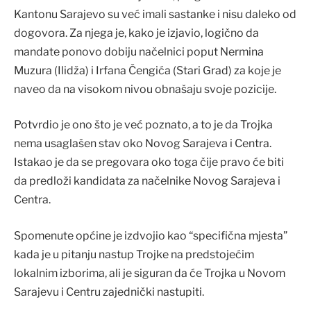
Kantonu Sarajevo su već imali sastanke i nisu daleko od
dogovora. Za njega je, kako je izjavio, logično da
mandate ponovo dobiju načelnici poput Nermina
Muzura (Ilidža) i Irfana Čengića (Stari Grad) za koje je
naveo da na visokom nivou obnašaju svoje pozicije.
Potvrdio je ono što je već poznato, a to je da Trojka
nema usaglašen stav oko Novog Sarajeva i Centra.
Istakao je da se pregovara oko toga čije pravo će biti
da predloži kandidata za načelnike Novog Sarajeva i
Centra.
Spomenute općine je izdvojio kao “specifična mjesta”
kada je u pitanju nastup Trojke na predstojećim
lokalnim izborima, ali je siguran da će Trojka u Novom
Sarajevu i Centru zajednički nastupiti.