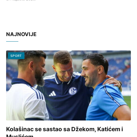
NAJNOVIJE
SPORT
Kolašinac se sastao sa Džekom, Katićem i
Muslićem