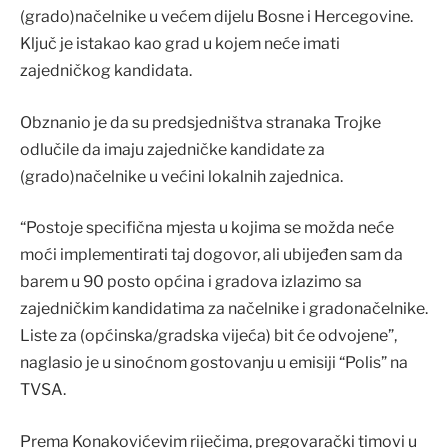
(grado)načelnike u većem dijelu Bosne i Hercegovine.
Ključ je istakao kao grad u kojem neće imati
zajedničkog kandidata.
Obznanio je da su predsjedništva stranaka Trojke
odlučile da imaju zajedničke kandidate za
(grado)načelnike u većini lokalnih zajednica.
“Postoje specifična mjesta u kojima se možda neće
moći implementirati taj dogovor, ali ubijeđen sam da
barem u 90 posto općina i gradova izlazimo sa
zajedničkim kandidatima za načelnike i gradonačelnike.
Liste za (općinska/gradska vijeća) bit će odvojene”,
naglasio je u sinoćnom gostovanju u emisiji “Polis” na
TVSA.
Prema Konakovićevim riječima, pregovarački timovi u