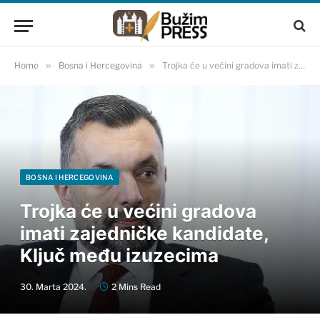
Home
»
Bosna i Hercegovina
»
Trojka će u većini gradova imati zajedničke kandidate, Ključ među izuzecima
BOSNA I HERCEGOVINA
Trojka će u većini gradova
imati zajedničke kandidate,
Ključ među izuzecima
30. Marta 2024.
2 Mins Read