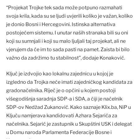
“Projekat Trojke tek sada može potpuno razmahati
svoja krila, kada su se ljudi uvjerili koliko je važan, koliko
je donio Bosni i Hercegovini. Istinska alternativa
postojećem sistemu. I unutar naših stranaka bili su oni
koji su sumnjali i koji su malo ljuljali taj projekat, ali ne
vjerujem da će im to sada pasti na pamet. Zaista bi bilo
važno da zadržimo tu stabilnost”, dodaje Konaković.
Ključ je izdvojio kao lokalnu zajednicu u kojoj je
izgledno da Trojka neće imati zajedničkog kandidata za
gradonačelnika. Riječ je o općini u kojem postoji
višegodišnja saradnja SDP-a i SDA, a čiji je načelnik
SDP-ov Nedžad Zukanović. Kako saznaje Klix.ba, NiP u
Ključu namjerava kandidovati Azhara Sejarića za
načelnika. Sejarić je zastupnik u Skupštini USK i delegat
u Domu naroda Parlamenta Federacije Bosne i