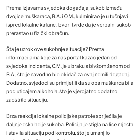
Prema izjavama svjedoka događaja, sukob između
dvojice muškaraca, B.A. i O.M., kulminirao je u tučnjavi
ispred lokalne kafane. Izvori tvrde da je verbalni sukob
prerastao u fizički obračun.
Šta je uzrok ove sukobnje situacije? Prema
informacijama koje za naš portal kazao jedan od
svjedoka incidenta, O.M. je u braku s bivšom ženom od
B.A., što je navodno bio okidač za ovaj nemili događaj.
Dodatno, svjedoci su primijetili da su oba muškarca bila
pod uticajem alkohola, što je vjerojatno dodatno
zaoštrilo situaciju.
Brza reakcija lokalne policijske patrole spriječila je
daljnje eskalacije sukoba. Policija je stigla na lice mjesta
i stavila situaciju pod kontrolu, što je umanjilo