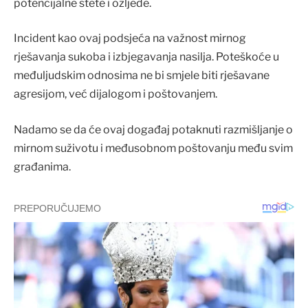
potencijalne štete i ozljede.
Incident kao ovaj podsjeća na važnost mirnog
rješavanja sukoba i izbjegavanja nasilja. Poteškoće u
međuljudskim odnosima ne bi smjele biti rješavane
agresijom, već dijalogom i poštovanjem.
Nadamo se da će ovaj događaj potaknuti razmišljanje o
mirnom suživotu i međusobnom poštovanju među svim
građanima.