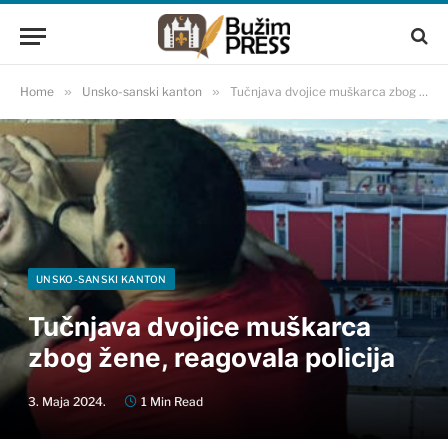
Home
»
Unsko-sanski kanton
»
Tučnjava dvojice muškarca zbog žene, reagovala policija
UNSKO-SANSKI KANTON
Tučnjava dvojice muškarca
zbog žene, reagovala policija
3. Maja 2024.
1 Min Read