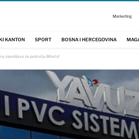
Marketing
KI KANTON
SPORT
BOSNA I HERCEGOVINA
MAG
y zapošljava na području Bihaća!