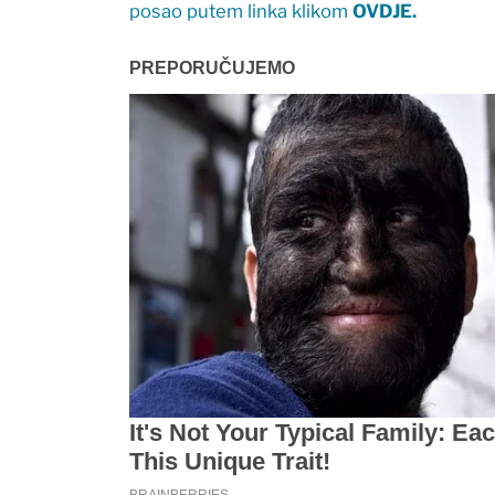
posao putem linka klikom
OVDJE.