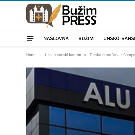
NASLOVNA
BUŽIM
UNSKO-SANS
Home
»
Unsko-sanski kanton
»
Turska firma Yavuz Compan