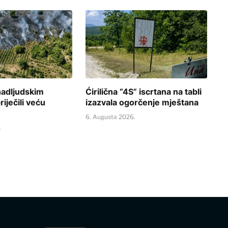
nadljudskim
Ćirilična “4S” iscrtana na tabli
iječili veću
izazvala ogorčenje mještana
6. Augusta 2026.
.