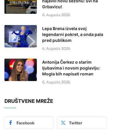
najavili novu sezonu: Svi na
Grbavicu!
6. Augusta 2026.
Lepa Brena izvela svoj
legendarni pokret, a onda pala
pred publikom
6. Augusta 2026.
Antonija Čerkez o starim
ljubavima i novom poglavlju:
Mogla bih napisati roman
6. Augusta 2026.
DRUŠTVENE MREŽE
Facebook
Twitter