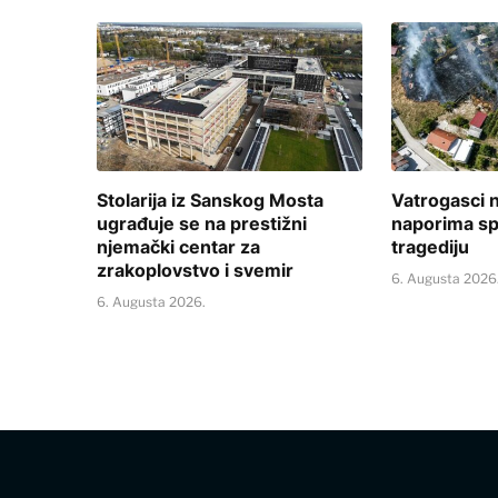
Stolarija iz Sanskog Mosta
Vatrogasci 
ugrađuje se na prestižni
naporima spr
njemački centar za
tragediju
zrakoplovstvo i svemir
6. Augusta 2026
6. Augusta 2026.