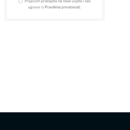
Prijavom pristajete na naše uvjete i naš
ugovor o
Pravilima privatnosti
.