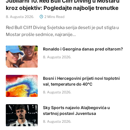
Jubilarni 10. Red Bull Cliff Diving u Mostaru
kroz objektiv: Pogledajte najbolje trenutke
8. Augusta 2026.
2 Mins Read
Red Bull Cliff Diving Svjetska serija deseti je put stigla u
Mostar prošle sedmice, najranije…
Ronaldo i Georgina danas pred oltarom?
8. Augusta 2026.
Bosni i Hercegovini prijeti novi toplotni
val, temperature do 40°C
8. Augusta 2026.
Sky Sports najavio Alajbegovića u
startnoj postavi Juventusa
8. Augusta 2026.