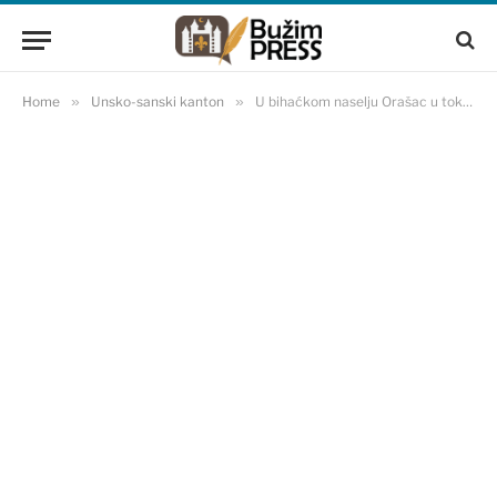
Home
»
Unsko-sanski kanton
»
U bihaćkom naselju Orašac u toku izgradnja nove ambulante (FOTO)