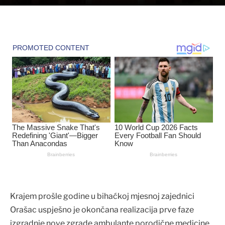
Krajem prošle godine u bihaćkoj mjesnoj zajednici
Orašac uspješno je okončana realizacija prve faze
izgradnje nove zgrade ambulante porodične medicine.