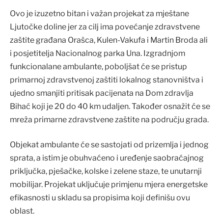
Ovo je izuzetno bitan i važan projekat za mještane
Ljutočke doline jer za cilj ima povećanje zdravstvene
zaštite građana Orašca, Kulen-Vakufa i Martin Broda ali
i posjetitelja Nacionalnog parka Una. Izgradnjom
funkcionalane ambulante, poboljšat će se pristup
primarnoj zdravstvenoj zaštiti lokalnog stanovništva i
ujedno smanjiti pritisak pacijenata na Dom zdravlja
Bihać koji je 20 do 40 km udaljen. Također osnažit će se
mreža primarne zdravstvene zaštite na području grada.
Objekat ambulante će se sastojati od prizemlja i jednog
sprata, a istim je obuhvaćeno i uređenje saobraćajnog
priključka, pješačke, kolske i zelene staze, te unutarnji
mobilijar. Projekat uključuje primjenu mjera energetske
efikasnosti u skladu sa propisima koji definišu ovu
oblast.