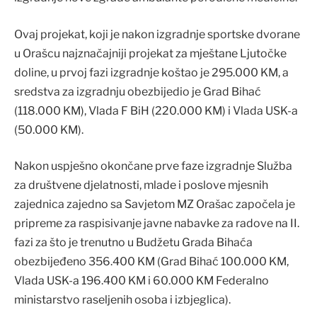
Ovaj projekat, koji je nakon izgradnje sportske dvorane
u Orašcu najznačajniji projekat za mještane Ljutočke
doline, u prvoj fazi izgradnje koštao je 295.000 KM, a
sredstva za izgradnju obezbijedio je Grad Bihać
(118.000 KM), Vlada F BiH (220.000 KM) i Vlada USK-a
(50.000 KM).
Nakon uspješno okončane prve faze izgradnje Služba
za društvene djelatnosti, mlade i poslove mjesnih
zajednica zajedno sa Savjetom MZ Orašac započela je
pripreme za raspisivanje javne nabavke za radove na II.
fazi za što je trenutno u Budžetu Grada Bihaća
obezbijeđeno 356.400 KM (Grad Bihać 100.000 KM,
Vlada USK-a 196.400 KM i 60.000 KM Federalno
ministarstvo raseljenih osoba i izbjeglica).