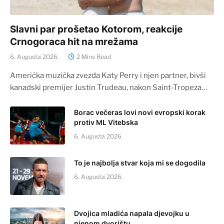
Slavni par prošetao Kotorom, reakcije
Crnogoraca hit na mrežama
6. Augusta 2026.
2 Mins Read
Američka muzička zvezda Katy Perry i njen partner, bivši
kanadski premijer Justin Trudeau, nakon Saint-Tropeza…
Borac večeras lovi novi evropski korak
protiv ML Vitebska
6. Augusta 2026.
To je najbolja stvar koja mi se dogodila
6. Augusta 2026.
Dvojica mladića napala djevojku u
njenom dvorištu