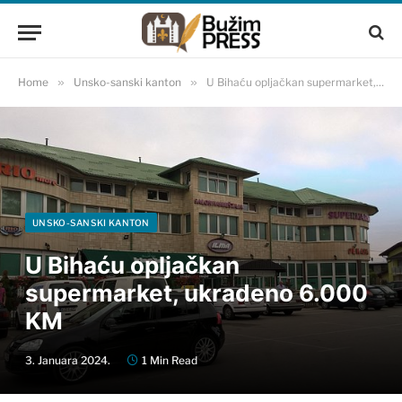
Home
»
Unsko-sanski kanton
»
U Bihaću opljačkan supermarket, ukradeno 6.000 KM
UNSKO-SANSKI KANTON
U Bihaću opljačkan
supermarket, ukradeno 6.000
KM
3. Januara 2024.
1 Min Read