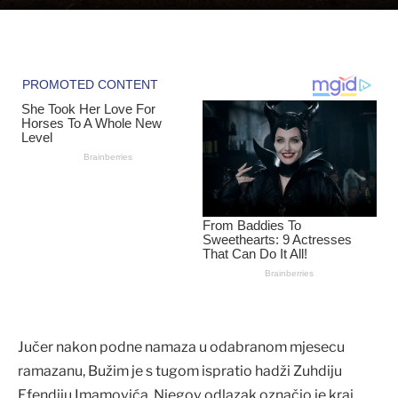
Jučer nakon podne namaza u odabranom mjesecu
ramazanu, Bužim je s tugom ispratio hadži Zuhdiju
Efendiju Imamovića. Njegov odlazak označio je kraj