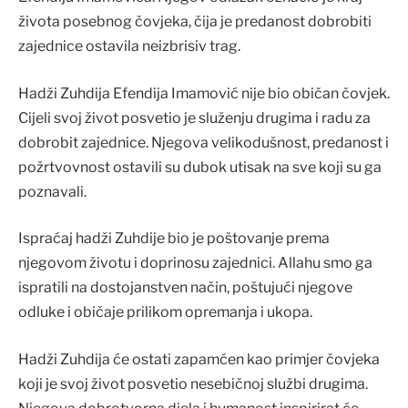
života posebnog čovjeka, čija je predanost dobrobiti
zajednice ostavila neizbrisiv trag.
Hadži Zuhdija Efendija Imamović nije bio običan čovjek.
Cijeli svoj život posvetio je služenju drugima i radu za
dobrobit zajednice. Njegova velikodušnost, predanost i
požrtvovnost ostavili su dubok utisak na sve koji su ga
poznavali.
Ispraćaj hadži Zuhdije bio je poštovanje prema
njegovom životu i doprinosu zajednici. Allahu smo ga
ispratili na dostojanstven način, poštujući njegove
odluke i običaje prilikom opremanja i ukopa.
Hadži Zuhdija će ostati zapamćen kao primjer čovjeka
koji je svoj život posvetio nesebičnoj službi drugima.