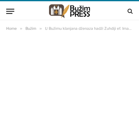
Home
»
Bužim
»
U Bužimu klanjana dženaza hadži Zuhdiji ef. Imamoviću