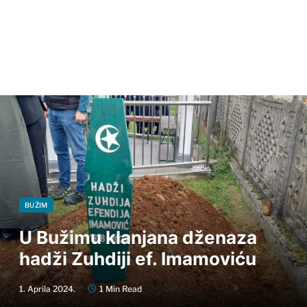
BUŽIM
U Bužimu klanjana dženaza
hadži Zuhdiji ef. Imamoviću
1. Aprila 2024.
1 Min Read