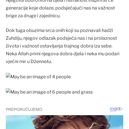
Njegova dobrotvorna djela i humanost inspirirat će
generacije koje dolaze, podsjećajući nas na važnost
brige za druge i zajednicu.
Dok tuga obuzima srca onih koji su poznavali hadži
Zuhdiju, njegov odlazak podsjeća nas i na prolaznost
života i važnost ostavljanja trajnog dobra iza sebe.
Neka Allah primi njegova dobra djela i neka mu podari
vječni mir u Džennetu.