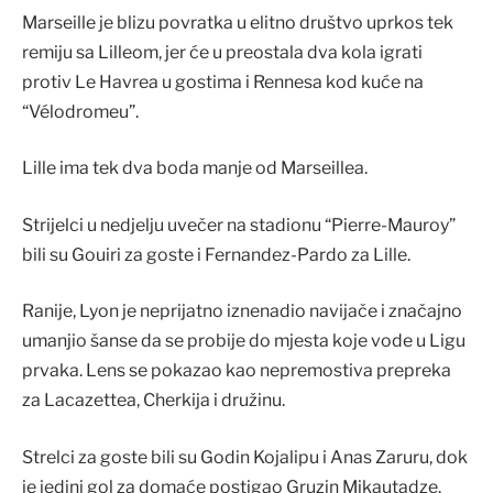
Marseille je blizu povratka u elitno društvo uprkos tek
remiju sa Lilleom, jer će u preostala dva kola igrati
protiv Le Havrea u gostima i Rennesa kod kuće na
“Vélodromeu”.
Lille ima tek dva boda manje od Marseillea.
Strijelci u nedjelju uvečer na stadionu “Pierre-Mauroy”
bili su Gouiri za goste i Fernandez-Pardo za Lille.
Ranije, Lyon je neprijatno iznenadio navijače i značajno
umanjio šanse da se probije do mjesta koje vode u Ligu
prvaka. Lens se pokazao kao nepremostiva prepreka
za Lacazettea, Cherkija i družinu.
Strelci za goste bili su Godin Kojalipu i Anas Zaruru, dok
je jedini gol za domaće postigao Gruzin Mikautadze.