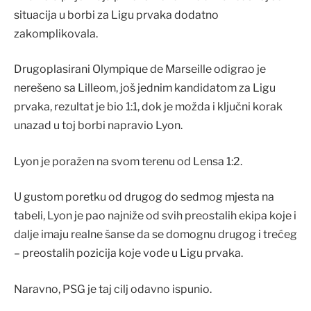
situacija u borbi za Ligu prvaka dodatno
zakomplikovala.
Drugoplasirani Olympique de Marseille odigrao je
nerešeno sa Lilleom, još jednim kandidatom za Ligu
prvaka, rezultat je bio 1:1, dok je možda i ključni korak
unazad u toj borbi napravio Lyon.
Lyon je poražen na svom terenu od Lensa 1:2.
U gustom poretku od drugog do sedmog mjesta na
tabeli, Lyon je pao najniže od svih preostalih ekipa koje i
dalje imaju realne šanse da se domognu drugog i trećeg
– preostalih pozicija koje vode u Ligu prvaka.
Naravno, PSG je taj cilj odavno ispunio.