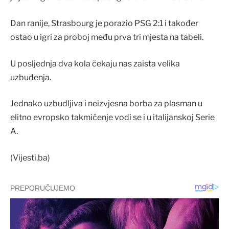
Dan ranije, Strasbourg je porazio PSG 2:1 i također
ostao u igri za proboj među prva tri mjesta na tabeli.
U posljednja dva kola čekaju nas zaista velika
uzbuđenja.
Jednako uzbudljiva i neizvjesna borba za plasman u
elitno evropsko takmičenje vodi se i u italijanskoj Serie
A.
(Vijesti.ba)