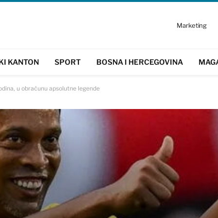
Marketing
KI KANTON
SPORT
BOSNA I HERCEGOVINA
MAG
 godina, u obračunu apsolutne legende