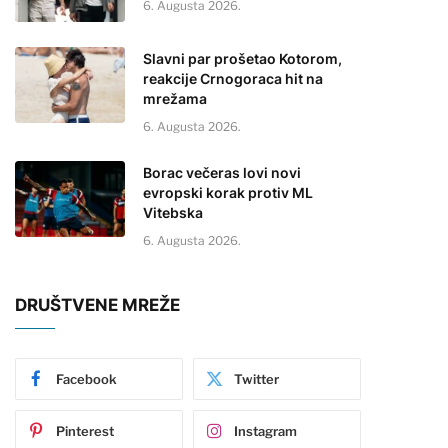
6. Augusta 2026.
Slavni par prošetao Kotorom,
reakcije Crnogoraca hit na
mrežama
6. Augusta 2026.
Borac večeras lovi novi
evropski korak protiv ML
Vitebska
6. Augusta 2026.
DRUŠTVENE MREŽE
Facebook
Twitter
Pinterest
Instagram