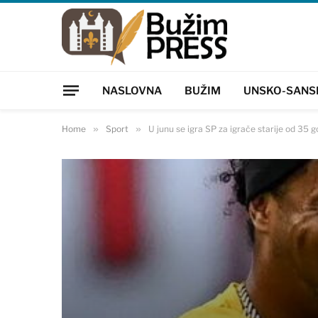
NASLOVNA
BUŽIM
UNSKO-SANS
Home
»
Sport
»
U junu se igra SP za igrače starije od 35