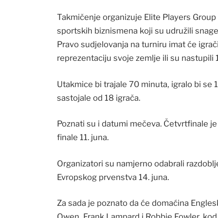
Takmičenje organizuje Elite Players Group 
sportskih biznismena koji su udružili snag
Pravo sudjelovanja na turniru imat će igrači 
reprezentaciju svoje zemlje ili su nastupili 1
Utakmice bi trajale 70 minuta, igralo bi se 
sastojale od 18 igrača.
Poznati su i datumi mečeva. Četvrtfinale je 
finale 11. juna.
Organizatori su namjerno odabrali razdoblje
Evropskog prvenstva 14. juna.
Za sada je poznato da će domaćina Engle
Owen, Frank Lampard i Robbie Fowler, kod