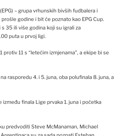
(EPG) – grupa vrhunskih bivših fudbalera i
e prošle godine i bit će poznato kao EPG Cup.
s 35 ili više godina koji su igrali za
00 puta u prvoj ligi.
11 protiv 11 s “letećim izmjenama”, a ekipe bi se
na rasporedu 4. i 5. juna, oba polufinala 8. juna, a
 između finala Lige prvaka 1. juna i početka
sku predvoditi Steve McManaman, Michael
 Argentinaca su za sada poznati Esteban