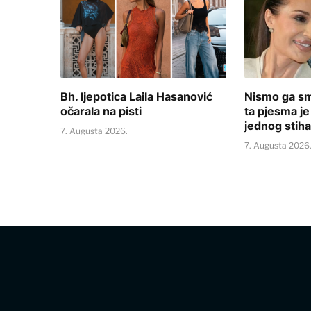
Bh. ljepotica Laila Hasanović
Nismo ga smje
očarala na pisti
ta pjesma j
jednog stiha
7. Augusta 2026.
7. Augusta 2026