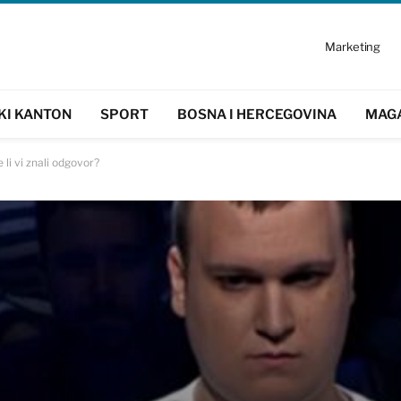
Marketing
KI KANTON
SPORT
BOSNA I HERCEGOVINA
MAG
 li vi znali odgovor?