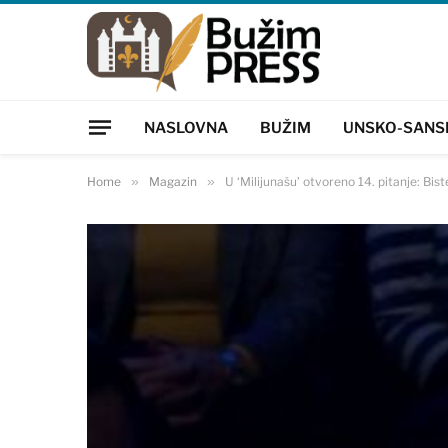
NASLOVNA
BUŽIM
UNSKO-SANS
Home
»
Magazin
»
U ‘Milijunašu’ otvoreno 14. pitanje: Biste