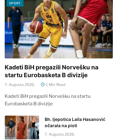
SPORT
Kadeti BiH pregazili Norvešku na
startu Eurobasketa B divizije
7. Augusta 2026.
1 Min Read
Kadeti BiH pregazili Norvešku na startu
Eurobasketa B divizije
Bh. ljepotica Laila Hasanović
očarala na pisti
7. Augusta 2026.