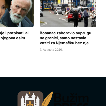
li potpisati, ali
Bosanac zaboravio suprugu
e njegova osim
na granici, samo nastavio
voziti za Njemačku bez nje
.
7. Augusta 2026.