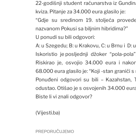
22-godišnji student računarstva iz Gundin
kviza. Pitanje za 34.000 eura glasilo je:
“Gdje su sredinom 19. stoljeća proved
nazvanom Pokusi sa biljnim hibridima?”
U ponudi su bili odgovori:
A: u Szegedu; B: u Krakovu, C: u Brnu i D: 
Iskoristio je posljednji džoker “pola-pola
Riskirao je, osvojio 34.000 eura i nako
68.000 eura glasilo je: “Koji -stan graniči 
Ponuđeni odgovori su bili – Kazahstan, Ta
odustao. Otišao je s osvojenih 34.000 eura 
Biste li vi znali odgovor?
(Vijesti.ba)