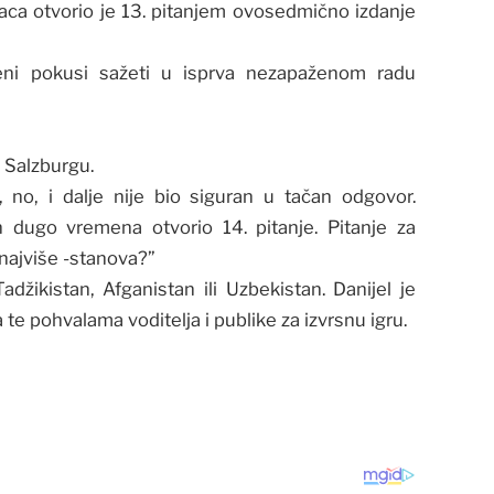
aca otvorio je 13. pitanjem ovosedmično izdanje
eni pokusi sažeti u isprva nezapaženom radu
u Salzburgu.
”, no, i dalje nije bio siguran u tačan odgovor.
n dugo vremena otvorio 14. pitanje. Pitanje za
s najviše -stanova?”
džikistan, Afganistan ili Uzbekistan. Danijel je
te pohvalama voditelja i publike za izvrsnu igru.