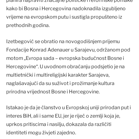
planira napraviti značajne političke i reformske pomake
kako bi Bosna i Hercegovina nadoknadila izgubljeno
vrijeme na evropskom putu i sustigla propušteno iz
prethodnih godina.
Izetbegović se obratio na novogodišnjem prijemu
Fondacije Konrad Adenauer u Sarajevu, održanom pod
motom „Evropa sada – evropska budućnost Bosne i
Hercegovine“. U uvodnom obraćanju podsjetio je na
multietnički i multireligijski karakter Sarajeva,
naglašavajući da su suživot i prožimanje kultura
prirodna vrijednost Bosne i Hercegovine.
Istakao je da je članstvo u Evropskoj uniji prirodan put i
interes BiH, ali i same EU, jer je riječ o zemlji koja je,
uprkos pritiscima i nasilju, dokazala da različiti
identiteti mogu živjeti zajedno.