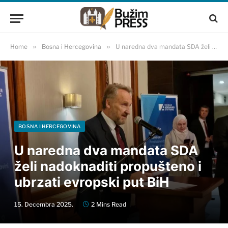
Home
»
Bosna i Hercegovina
»
U naredna dva mandata SDA želi nadoknaditi propušteno i ubrzati evropski put BiH
BOSNA I HERCEGOVINA
U naredna dva mandata SDA
želi nadoknaditi propušteno i
ubrzati evropski put BiH
15. Decembra 2025.
2 Mins Read