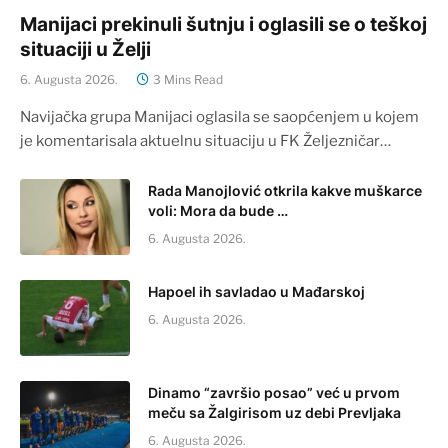
Manijaci prekinuli šutnju i oglasili se o teškoj
situaciji u Želji
6. Augusta 2026.
3 Mins Read
Navijačka grupa Manijaci oglasila se saopćenjem u kojem
je komentarisala aktuelnu situaciju u FK Željezničar…
Rada Manojlović otkrila kakve muškarce
voli: Mora da bude …
6. Augusta 2026.
Hapoel ih savladao u Mađarskoj
6. Augusta 2026.
Dinamo “završio posao” već u prvom
meču sa Žalgirisom uz debi Prevljaka
6. Augusta 2026.