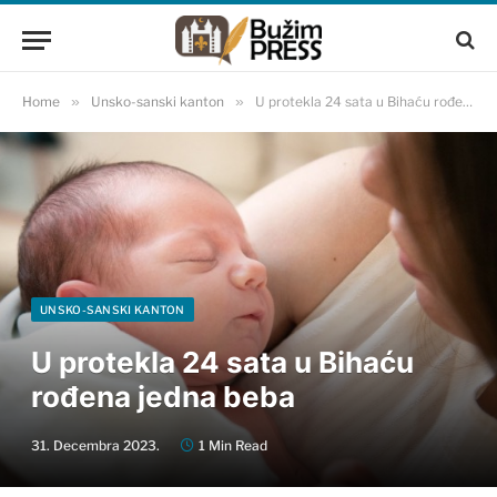
Home
»
Unsko-sanski kanton
»
U protekla 24 sata u Bihaću rođena jedna beba
UNSKO-SANSKI KANTON
U protekla 24 sata u Bihaću
rođena jedna beba
31. Decembra 2023.
1 Min Read