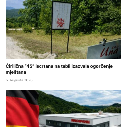
Ćirilična “4S” iscrtana na tabli izazvala ogorčenje
mještana
6. Augusta 2026.